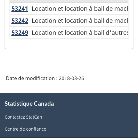
53241
Location et location à bail de machi
Location et location à bail de machines
Système
de
53242
Location et location à bail de mach
Location et location à bail de machin
classification
53249
Location et location à bail d'autre
Location et location à bail d'autres 
des
industries
de
l'Amérique
Date de modification :
2018-03-26
du
Nord
À
(SCIAN)
Statistique Canada
propos
1997
de
Contactez StatCan
ce
-
site
Centre de confiance
Structure