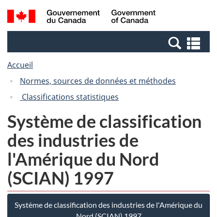
Passer
Passer
Recherche
/
au
à
et
Government
contenu
la
menus
of
Re
principal
version
Canada
et
HTML
Accueil
me
simplifiée
Normes, sources de données et méthodes
Classifications statistiques
Système de classification
des industries de
l'Amérique du Nord
(SCIAN) 1997
Système de classification des industries de l'Amérique du
Nord (SCIAN) 1997