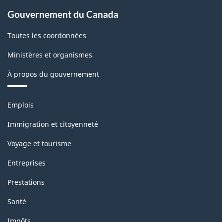
de
Gouvernement du Canada
la
Toutes les coordonnées
classification
Ministères et organismes
À propos du gouvernement
Thèmes
Emplois
et
sujets
Immigration et citoyenneté
Voyage et tourisme
Entreprises
Prestations
Santé
Impôts