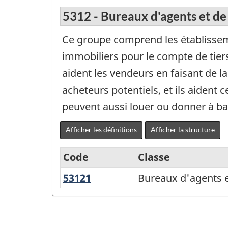
5312 - Bureaux d'agents et de
Ce groupe comprend les établissemen
immobiliers pour le compte de tie
aident les vendeurs en faisant de la
acheteurs potentiels, et ils aident c
peuvent aussi louer ou donner à bai
Afficher les définitions
Afficher la structure
Code
Classe
53121
Bureaux
Bureaux d'agents e
Système
d'agents
de
et
classification
de