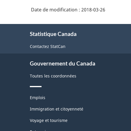
des
courtiers
Date de modification :
2018-03-26
industries
immobiliers
de
À
l'Amérique
Statistique Canada
propos
du
de
Contactez StatCan
ce
Nord
site
(SCIAN)
Gouvernement du Canada
1997
Toutes les coordonnées
-
Structure
Thèmes
de
Emplois
et
la
sujets
Immigration et citoyenneté
classification
Voyage et tourisme