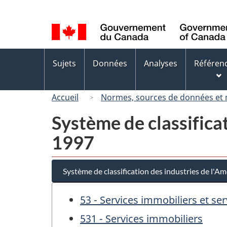
Sélection
de
la
langue
Menus
Sujets
Données
Analyses
Référen
des
sujets
Accueil
Normes, sources de données et
Système de classifica
1997
Système de classification des industries de l'
53 - Services immobiliers et ser
531 - Services immobiliers