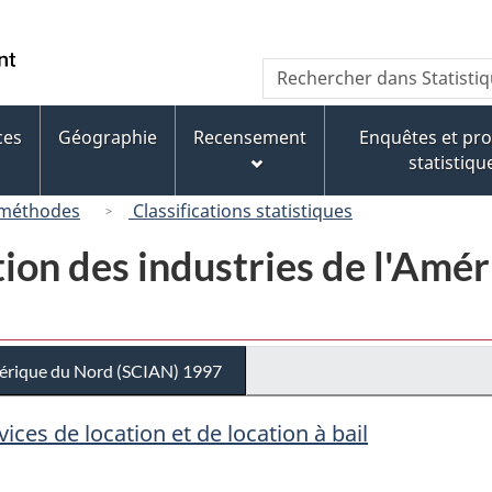
Passer
Passer
Passer
au
à
à
/
Recherche
Rechercher
contenu
« À
la
Government
dans
principal
propos
version
of
Statistique
de
HTML
ces
Géographie
Recensement
Enquêtes et p
Canada
Canada
ce
simplifiée
statistiqu
site »
 méthodes
Classifications statistiques
tion des industries de l'Am
Amérique du Nord (SCIAN) 1997
vices de location et de location à bail