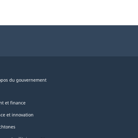
opos du gouvernement
nt et finance
nce et innovation
chtones