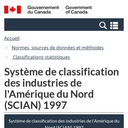
Passer
Passer
Recherche
/
au
à
et
Government
contenu
la
menus
of
Re
principal
version
Canada
et
HTML
Accueil
me
simplifiée
Normes, sources de données et méthodes
Classifications statistiques
Système de classification
des industries de
l'Amérique du Nord
(SCIAN) 1997
Système de classification des industries de l'Amérique du
Nord (SCIAN) 1997