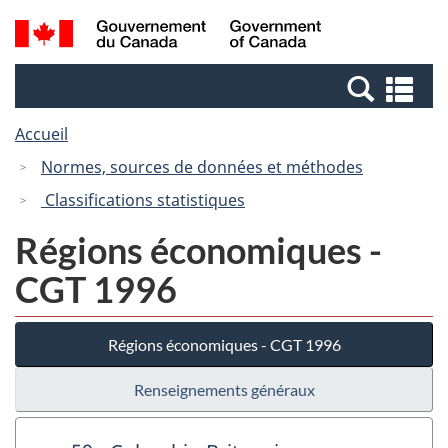
Passer
Passer
Recherche
/
au
à
et
Government
contenu
la
menus
of
Re
principal
version
Canada
et
HTML
Accueil
me
simplifiée
Normes, sources de données et méthodes
Classifications statistiques
Régions économiques -
CGT 1996
Régions économiques - CGT 1996
Renseignements généraux