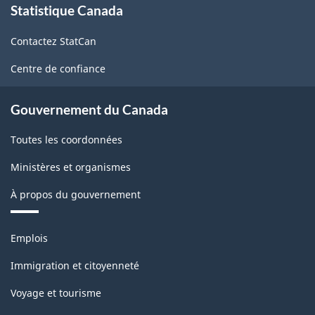
Statistique Canada
propos
de
Contactez StatCan
ce
site
Centre de confiance
Gouvernement du Canada
Toutes les coordonnées
Ministères et organismes
À propos du gouvernement
Thèmes
Emplois
et
sujets
Immigration et citoyenneté
Voyage et tourisme