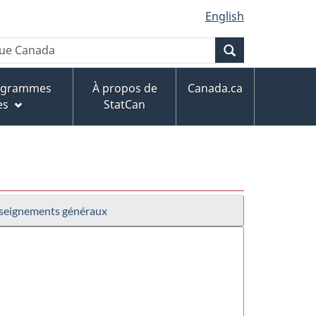
English
Recherche
rogrammes
À propos de
Canada.ca
es
StatCan
seignements généraux