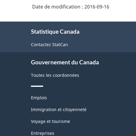
Date de modification :
2016-09-16
À
Statistique Canada
propos
de
Contactez StatCan
ce
site
Gouvernement du Canada
Toutes les coordonnées
Thèmes
Emplois
et
sujets
Immigration et citoyenneté
Voyage et tourisme
Entreprises