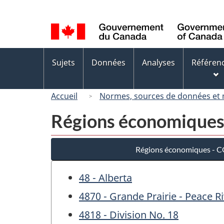
Sélection
de
la
langue
Menus
Sujets
Données
Analyses
Référen
des
sujets
Accueil
Normes, sources de données et
Régions économiques
Régions économiques - 
48 - Alberta
4870 - Grande Prairie - Peace R
4818 - Division No. 18