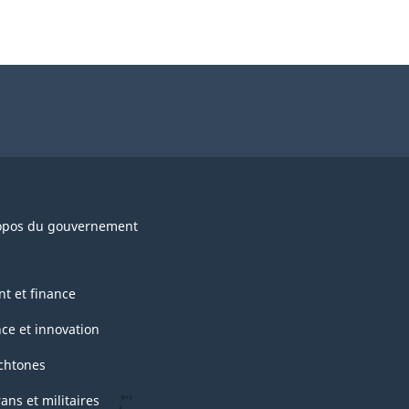
opos du gouvernement
nt et finance
nce et innovation
chtones
ans et militaires