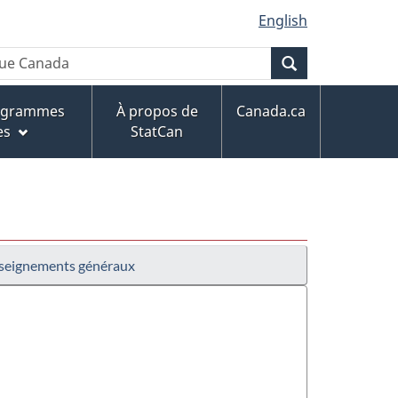
English
Recherche
rogrammes
À propos de
Canada.ca
es
StatCan
seignements généraux