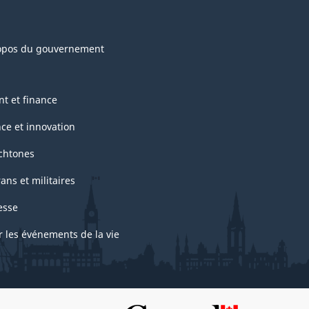
opos du gouvernement
nt et finance
nce et innovation
chtones
ans et militaires
esse
r les événements de la vie