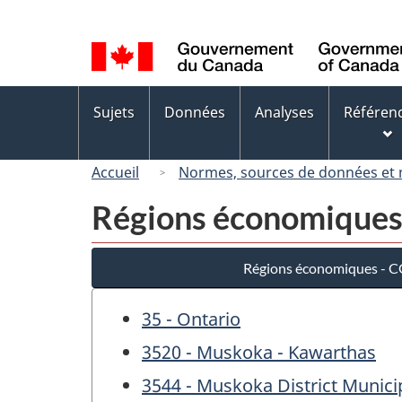
Sélection
de
la
langue
Menus
Sujets
Données
Analyses
Référen
des
sujets
Accueil
Normes, sources de données et
Régions économiques
Régions économiques - 
35 - Ontario
3520 - Muskoka - Kawarthas
3544 - Muskoka District Municip