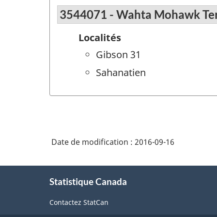
3544071 - Wahta Mohawk Ter
Localités
Gibson 31
Sahanatien
Date de modification :
2016-09-16
À
Statistique Canada
propos
de
Contactez StatCan
ce