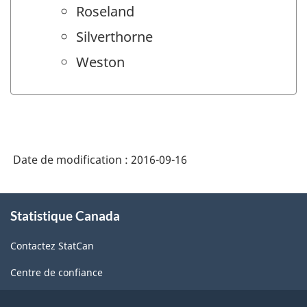
Roseland
Silverthorne
Weston
Date de modification :
2016-09-16
À
Statistique Canada
propos
de
Contactez StatCan
ce
site
Centre de confiance