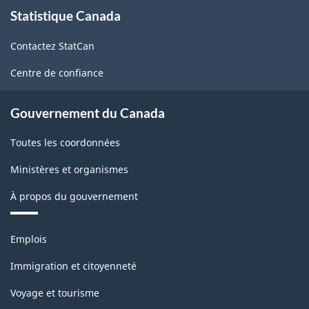
À
Statistique Canada
propos
de
Contactez StatCan
ce
site
Centre de confiance
Gouvernement du Canada
Toutes les coordonnées
Ministères et organismes
À propos du gouvernement
Thèmes
Emplois
et
sujets
Immigration et citoyenneté
Voyage et tourisme