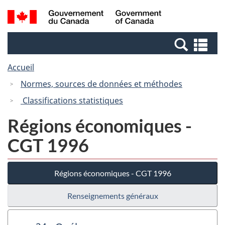
Passer
Passer
Recherche
/
au
à
et
Government
contenu
la
menus
of
Re
principal
version
Canada
et
HTML
Accueil
me
simplifiée
Normes, sources de données et méthodes
Classifications statistiques
Régions économiques -
CGT 1996
Régions économiques - CGT 1996
Renseignements généraux