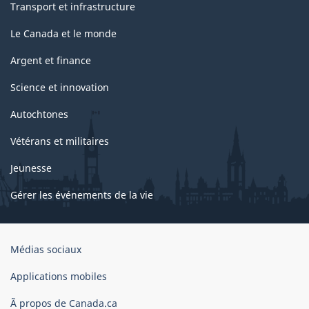
Transport et infrastructure
Le Canada et le monde
Argent et finance
Science et innovation
Autochtones
Vétérans et militaires
Jeunesse
Gérer les événements de la vie
Organisation
Médias sociaux
du
gouvernement
Applications mobiles
du
Ã propos de Canada.ca
Canada