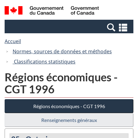
Passer
Passer
Recherche
/
au
à
et
Government
contenu
la
menus
of
Re
principal
version
Canada
et
HTML
Accueil
me
simplifiée
Normes, sources de données et méthodes
Classifications statistiques
Régions économiques -
CGT 1996
Régions économiques - CGT 1996
Renseignements généraux