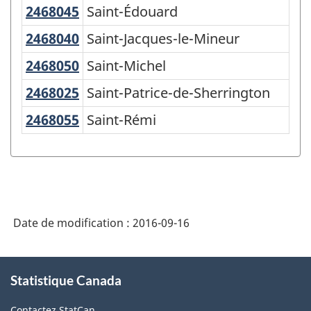
de
2468045
Saint-Édouard
Saint-Édouard
Pa
la
2468040
Saint-Jacques-le-Mineur
Saint-Jacques-le-Mineur
Pa
classification
2468050
Saint-Michel
Saint-Michel
Pa
2468025
Saint-Patrice-de-Sherrington
Saint-Patrice-de-Sherrington
Pa
2468055
Saint-Rémi
Saint-Rémi
Vi
Date de modification :
2016-09-16
À
Statistique Canada
propos
de
Contactez StatCan