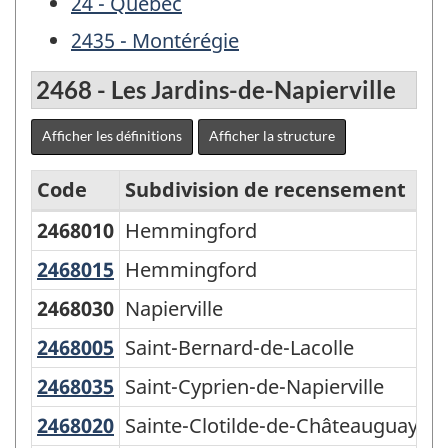
24 - Québec
2435 - Montérégie
2468 - Les Jardins-de-Napierville
Afficher les définitions
Afficher la structure
Code
Subdivision de recensement
G
2468010
Hemmingford
Vi
Régions
économiques
2468015
Hemmingford
Hemmingford
Ca
-
2468030
Napierville
Vi
CGT
2468005
Saint-Bernard-de-Lacolle
Saint-Bernard-de-Lacolle
Pa
1996
2468035
Saint-Cyprien-de-Napierville
Saint-Cyprien-de-Napierville
Pa
-
2468020
Sainte-Clotilde-de-Châteauguay
Sainte-Clotilde-de-Châteauguay
Pa
Structure