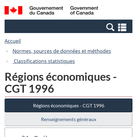
Passer
Passer
Recherche
/
au
à
et
Government
contenu
la
menus
of
Re
principal
version
Canada
et
HTML
Accueil
me
simplifiée
Normes, sources de données et méthodes
Classifications statistiques
Régions économiques -
CGT 1996
Régions économiques - CGT 1996
Renseignements généraux