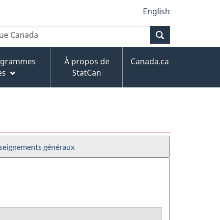
English
Recherche
rogrammes
À propos de
Canada.ca
es
StatCan
seignements généraux