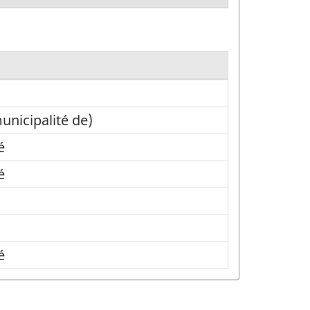
unicipalité de)
é
é
é