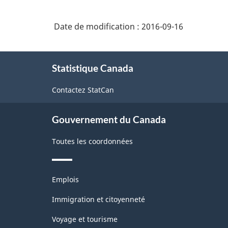
Date de modification :
2016-09-16
À
Statistique Canada
propos
de
Contactez StatCan
ce
site
Gouvernement du Canada
Toutes les coordonnées
Thèmes
Emplois
et
sujets
Immigration et citoyenneté
Voyage et tourisme