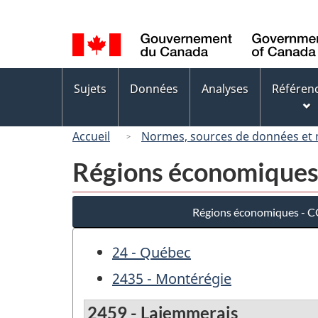
Sélection
de
la
langue
Menus
Sujets
Données
Analyses
Référen
des
sujets
Accueil
Normes, sources de données et
Régions économiques
Régions économiques - 
24 - Québec
2435 - Montérégie
2459 - Lajemmerais