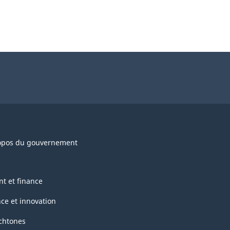
opos du gouvernement
nt et finance
nce et innovation
chtones