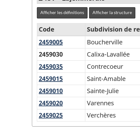
Afficher les définitions
Afficher la structure
Code
Subdivision de 
2459005
Boucherville
Boucherville
Régions
économiques
2459030
Calixa-Lavallée
-
2459035
Contrecoeur
Contrecoeur
CGT
2459015
Saint-
Saint-Amable
1996
Amable
2459010
Sainte-
Sainte-Julie
-
Julie
2459020
Varennes
Varennes
Structure
de
2459025
Verchères
Verchères
la
classification