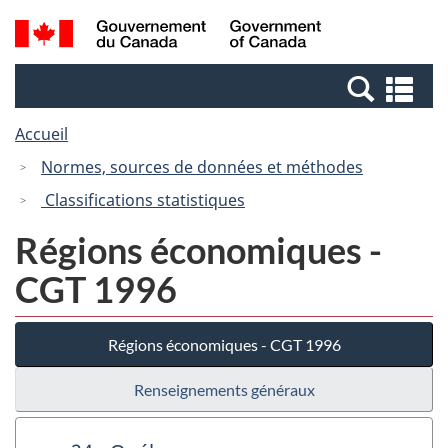
Passer
Passer
Recherche
/
au
à
et
Government
contenu
la
menus
of
Re
principal
version
Canada
et
HTML
Accueil
me
simplifiée
Normes, sources de données et méthodes
Classifications statistiques
Régions économiques -
CGT 1996
Régions économiques - CGT 1996
Renseignements généraux