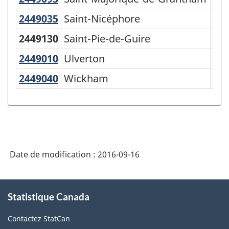
2449035
Saint-Nicéphore
Saint-Nicéphore
Mun
2449130
Saint-Pie-de-Guire
Par
2449010
Ulverton
Ulverton
Mun
2449040
Wickham
Wickham
Mun
Date de modification :
2016-09-16
À
Statistique Canada
propos
de
Contactez StatCan
ce