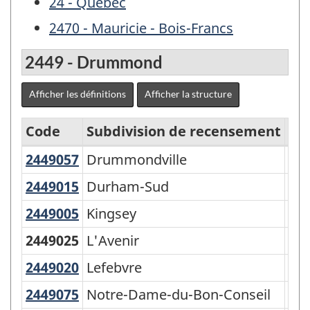
24 - Québec
2470 - Mauricie - Bois-Francs
2449 - Drummond
Afficher les définitions
Afficher la structure
Code
Subdivision de recensement
Ge
2449057
Drummondville
Drummondville
Vill
Régions
économiques
2449015
Durham-Sud
Durham-Sud
Mun
-
2449005
Kingsey
Kingsey
Can
CGT
2449025
L'Avenir
Mun
1996
2449020
Lefebvre
Lefebvre
Mun
-
2449075
Notre-Dame-du-Bon-Conseil
Notre-Dame-du-Bon-Conseil
Vil
Structure