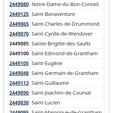
de
2449080
Notre-Dame-du-Bon-Conseil
Notre-Dame-du-Bon-Conseil
Par
la
2449125
Saint-Bonaventure
Saint-Bonaventure
Mun
classification
2449065
Saint-Charles-de-Drummond
Saint-Charles-de-Drummond
Mun
2449070
Saint-Cyrille-de-Wendover
Saint-Cyrille-de-Wendover
Mun
2449085
Sainte-Brigitte-des-Saults
Par
2449100
Saint-Edmond-de-Grantham
Par
2449105
Saint-Eugène
Saint-Eugène
Mun
2449048
Saint-Germain-de-Grantham
Saint-Germain-de-Grantham
Mun
2449113
Saint-Guillaume
Saint-Guillaume
Mun
2449090
Saint-Joachim-de-Courval
Saint-Joachim-de-Courval
Par
2449030
Saint-Lucien
Saint-Lucien
Par
2449095
Saint-Majorique-de-Grantham
Saint-Majorique-de-Grantham
Par