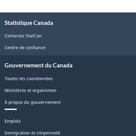
À
Statistique Canada
propos
de
Contactez StatCan
ce
site
Centre de confiance
Gouvernement du Canada
Toutes les coordonnées
Ministères et organismes
À propos du gouvernement
Thèmes
Emplois
et
sujets
Immigration et citoyenneté