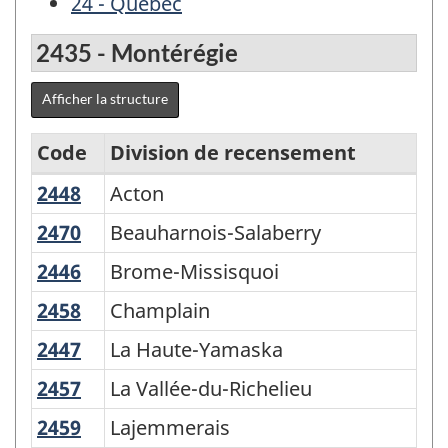
24 - Québec
2435 - Montérégie
Afficher la structure
Code
Division de recensement
2448
Acton
Acton
Régions
économiques
2470
Beauharnois-Salaberry
Beauharnois-Salaberry
-
2446
Brome-Missisquoi
Brome-Missisquoi
CGT
2458
Champlain
Champlain
1996
2447
La Haute-Yamaska
La Haute-Yamaska
-
2457
La Vallée-du-Richelieu
La Vallée-du-Richelieu
Structure
de
2459
Lajemmerais
Lajemmerais