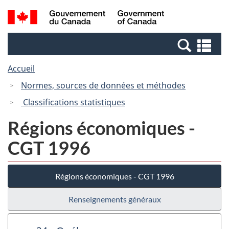
Passer
Passer
Recherche
/
au
à
et
Government
contenu
la
menus
of
Re
principal
version
Canada
et
HTML
Accueil
me
simplifiée
Normes, sources de données et méthodes
Classifications statistiques
Régions économiques -
CGT 1996
Régions économiques - CGT 1996
Renseignements généraux