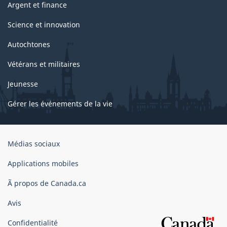
Argent et finance
Science et innovation
Autochtones
Vétérans et militaires
Jeunesse
Gérer les événements de la vie
Organisation
Médias sociaux
du
gouvernement
Applications mobiles
du
Ã propos de Canada.ca
Canada
Avis
Confidentialité