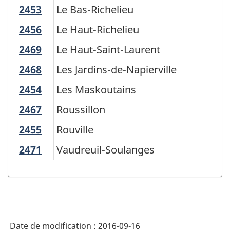
la
2453
Le Bas-Richelieu
Le Bas-Richelieu
classification
2456
Le Haut-Richelieu
Le Haut-Richelieu
2469
Le Haut-Saint-Laurent
Le Haut-Saint-Laurent
2468
Les Jardins-de-Napierville
Les Jardins-de-Napierville
2454
Les Maskoutains
Les Maskoutains
2467
Roussillon
Roussillon
2455
Rouville
Rouville
2471
Vaudreuil-Soulanges
Vaudreuil-Soulanges
Date de modification :
2016-09-16