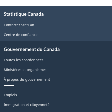
À
Statistique Canada
propos
de
Contactez StatCan
ce
site
Centre de confiance
Gouvernement du Canada
Toutes les coordonnées
Ministères et organismes
À propos du gouvernement
Thèmes
Emplois
et
sujets
Immigration et citoyenneté