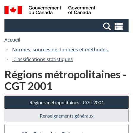
Passer
Passer
Recherche
/
au
à
et
Government
contenu
la
menus
of
Re
principal
version
Canada
et
HTML
Accueil
me
simplifiée
Normes, sources de données et méthodes
Classifications statistiques
Régions métropolitaines -
CGT 2001
Régions métropolitaines - CGT 2001
Renseignements généraux