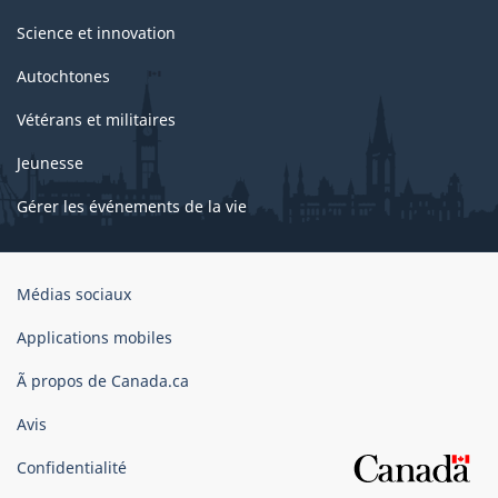
Science et innovation
Autochtones
Vétérans et militaires
Jeunesse
Gérer les événements de la vie
Organisation
Médias sociaux
du
gouvernement
Applications mobiles
du
Ã propos de Canada.ca
Canada
Avis
Confidentialité