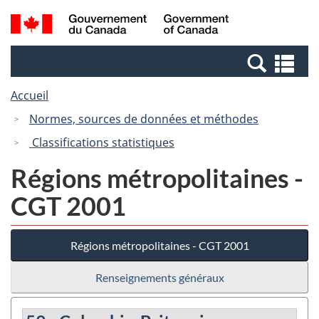
Passer
Passer
Recherche
/
au
à
et
Government
contenu
la
menus
of
Re
principal
version
Canada
et
HTML
Accueil
me
simplifiée
Normes, sources de données et méthodes
Classifications statistiques
Régions métropolitaines -
CGT 2001
Régions métropolitaines - CGT 2001
Renseignements généraux