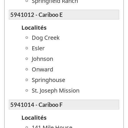
Springfield Ranch
5941012 - Cariboo E
Localités
Dog Creek
Esler
Johnson
Onward
Springhouse
St. Joseph Mission
5941014 - Cariboo F
Localités
141 Mile House