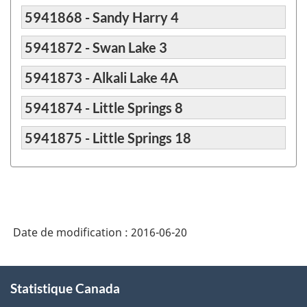
5941868 - Sandy Harry 4
5941872 - Swan Lake 3
5941873 - Alkali Lake 4A
5941874 - Little Springs 8
5941875 - Little Springs 18
Date de modification :
2016-06-20
À
Statistique Canada
propos
de