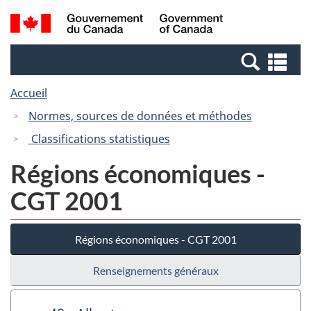
Passer
Passer
Recherche
/
au
à
et
Government
contenu
la
menus
of
Re
principal
version
Canada
et
HTML
Accueil
me
simplifiée
Normes, sources de données et méthodes
Classifications statistiques
Régions économiques -
CGT 2001
Régions économiques - CGT 2001
Renseignements généraux