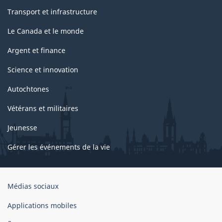
Transport et infrastructure
Le Canada et le monde
Argent et finance
Science et innovation
Autochtones
Vétérans et militaires
Jeunesse
Gérer les événements de la vie
Organisation
Médias sociaux
du
gouvernement
Applications mobiles
du