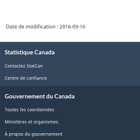
Date de modification :
2016-09-16
À
Statistique Canada
propos
de
Contactez StatCan
ce
site
Centre de confiance
Gouvernement du Canada
Toutes les coordonnées
Ministères et organismes
À propos du gouvernement