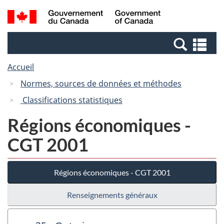
Passer
Passer
Recherche
/
au
à
et
Government
contenu
la
menus
of
Re
principal
version
Canada
et
HTML
Accueil
me
simplifiée
Normes, sources de données et méthodes
Classifications statistiques
Régions économiques -
CGT 2001
Régions économiques - CGT 2001
Renseignements généraux