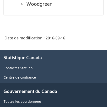
Woodgreen
Date de modification :
2016-09-16
À
Statistique Canada
propos
de
Contactez StatCan
ce
site
Centre de confiance
Gouvernement du Canada
Toutes les coordonnées