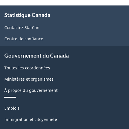
À
Statistique Canada
propos
de
Contactez StatCan
ce
site
Centre de confiance
Gouvernement du Canada
Toutes les coordonnées
Ministères et organismes
À propos du gouvernement
Thèmes
Emplois
et
sujets
Immigration et citoyenneté