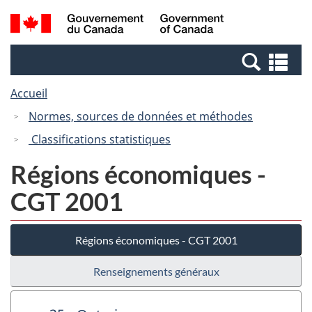
Passer
Passer
Recherche
/
au
à
et
Government
contenu
la
menus
of
Re
principal
version
Canada
et
HTML
Accueil
me
simplifiée
Normes, sources de données et méthodes
Classifications statistiques
Régions économiques -
CGT 2001
Régions économiques - CGT 2001
Renseignements généraux