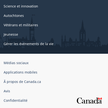
Science et innovation
Autochtones
Vétérans et militaires
Jeunesse
Gérer les événements de la vie
Organisation
Médias sociaux
du
gouvernement
Applications mobiles
du
Ã propos de Canada.ca
Canada
Avis
Confidentialité