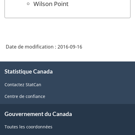
Wilson Point
Date de modification :
2016-09-16
À
Statistique Canada
propos
de
Contactez StatCan
ce
site
Centre de confiance
Gouvernement du Canada
Toutes les coordonnées