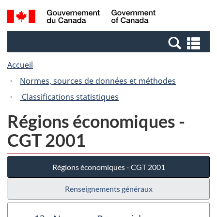
Passer
Passer
Recherche
/
au
à
et
Government
contenu
la
menus
of
Re
principal
version
Canada
et
HTML
Accueil
me
simplifiée
Normes, sources de données et méthodes
Classifications statistiques
Régions économiques -
CGT 2001
Régions économiques - CGT 2001
Renseignements généraux