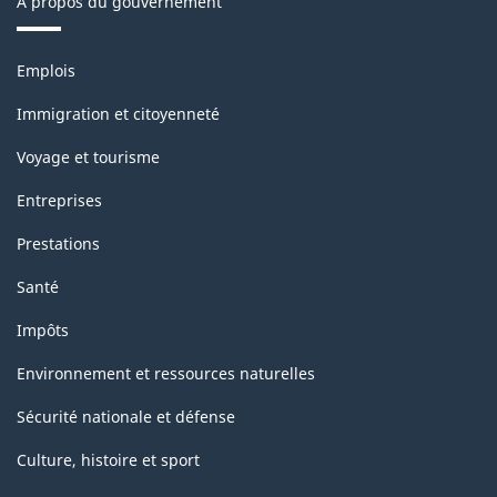
À propos du gouvernement
Thèmes
Emplois
et
sujets
Immigration et citoyenneté
Voyage et tourisme
Entreprises
Prestations
Santé
Impôts
Environnement et ressources naturelles
Sécurité nationale et défense
Culture, histoire et sport