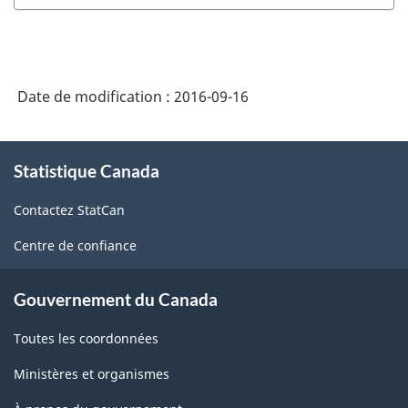
Date de modification :
2016-09-16
À
Statistique Canada
propos
de
Contactez StatCan
ce
site
Centre de confiance
Gouvernement du Canada
Toutes les coordonnées
Ministères et organismes