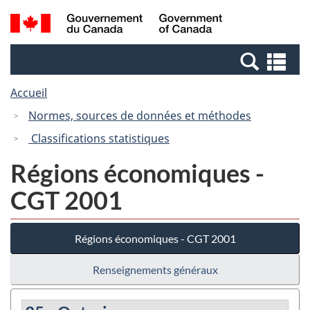
Passer
Passer
Recherche
/
au
à
et
Government
contenu
la
menus
of
Re
principal
version
Canada
et
HTML
Accueil
me
simplifiée
Normes, sources de données et méthodes
Classifications statistiques
Régions économiques -
CGT 2001
Régions économiques - CGT 2001
Renseignements généraux