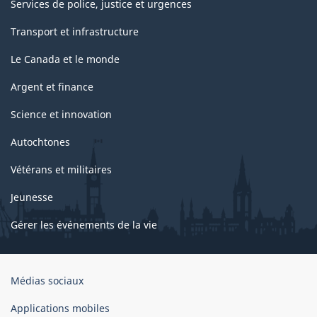
Services de police, justice et urgences
Transport et infrastructure
Le Canada et le monde
Argent et finance
Science et innovation
Autochtones
Vétérans et militaires
Jeunesse
Gérer les événements de la vie
Organisation
Médias sociaux
du
gouvernement
Applications mobiles