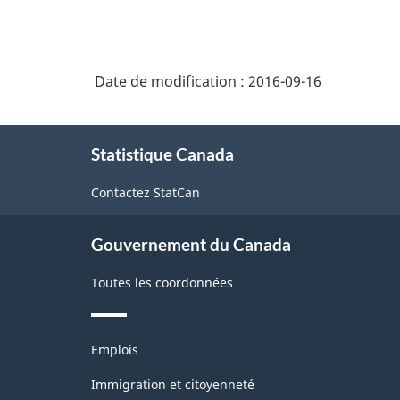
Date de modification :
2016-09-16
À
Statistique Canada
propos
de
Contactez StatCan
ce
site
Gouvernement du Canada
Toutes les coordonnées
Thèmes
Emplois
et
sujets
Immigration et citoyenneté