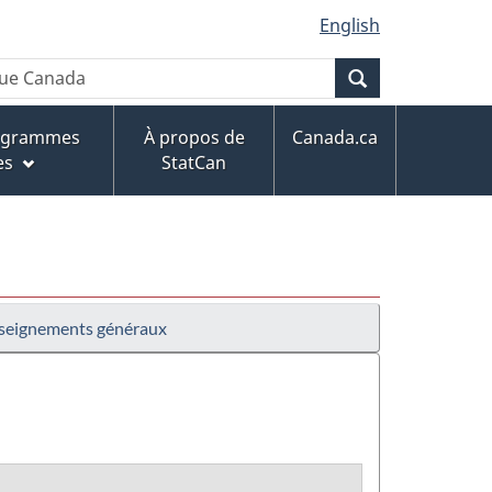
English
Recherche
rogrammes
À propos de
Canada.ca
es
StatCan
seignements généraux