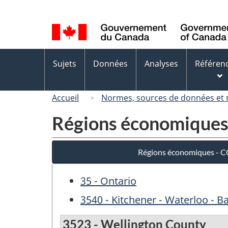
Sélection
de
la
langue
Menus
Sujets
Données
Analyses
Référen
des
sujets
Accueil
Normes, sources de données et
Régions économiques
Régions économiques - 
35 - Ontario
3540 - Kitchener - Waterloo - Ba
3523 - Wellington County