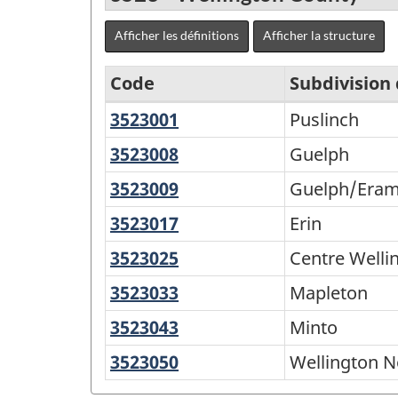
Afficher les définitions
Afficher la structure
Code
Subdivision
3523001
Puslinch
Puslinch
Régions
économiques
3523008
Guelph
Guelph
-
3523009
Guelph/Eramosa
Guelph/Era
CGT
3523017
Erin
Erin
2001
3523025
Centre
Centre Welli
-
Wellington
3523033
Mapleton
Mapleton
Structure
de
3523043
Minto
Minto
la
3523050
Wellington
Wellington N
classification
North