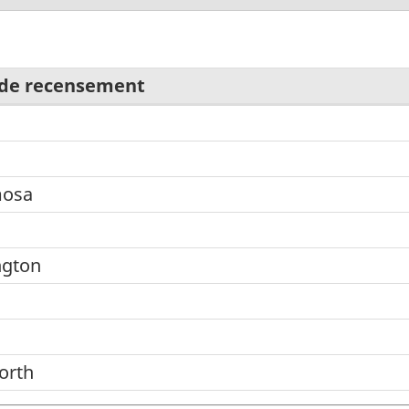
 de recensement
mosa
ngton
orth