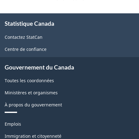
À
Statistique Canada
propos
de
Contactez StatCan
ce
site
Centre de confiance
Gouvernement du Canada
Toutes les coordonnées
Ministères et organismes
À propos du gouvernement
Thèmes
Emplois
et
sujets
Immigration et citoyenneté