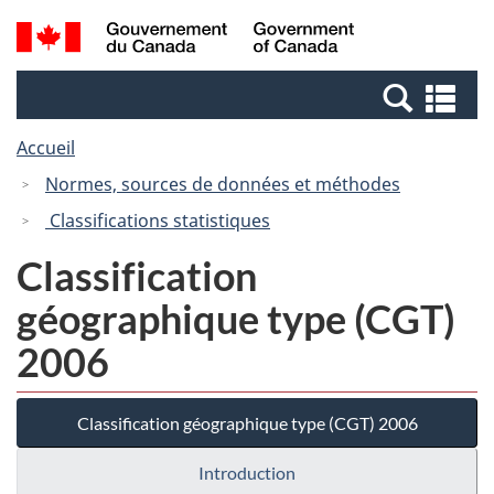
Passer
Passer
Recherche
/
au
à
et
Government
contenu
la
menus
of
Re
principal
version
Canada
et
HTML
Accueil
me
simplifiée
Normes, sources de données et méthodes
Classifications statistiques
Classification
géographique type (CGT)
2006
Classification géographique type (CGT) 2006
Introduction