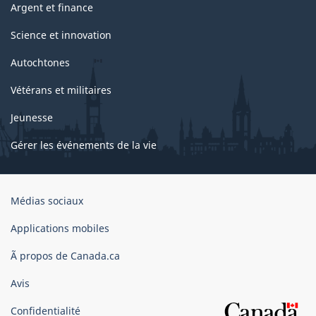
Argent et finance
Science et innovation
Autochtones
Vétérans et militaires
Jeunesse
Gérer les événements de la vie
Organisation
Médias sociaux
du
gouvernement
Applications mobiles
du
Ã propos de Canada.ca
Canada
Avis
Confidentialité