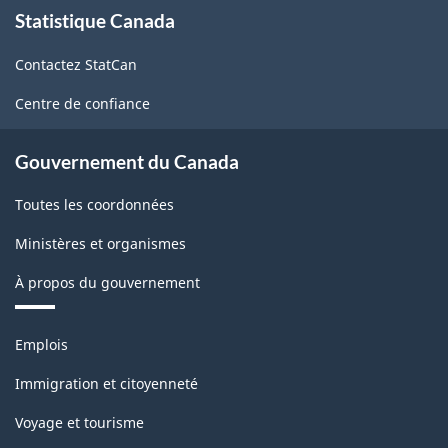
Statistique Canada
propos
de
Contactez StatCan
ce
site
Centre de confiance
Gouvernement du Canada
Toutes les coordonnées
Ministères et organismes
À propos du gouvernement
Thèmes
Emplois
et
sujets
Immigration et citoyenneté
Voyage et tourisme