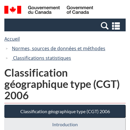
Passer
Passer
Recherche
/
au
à
et
Government
contenu
la
menus
of
Re
principal
version
Canada
et
HTML
Accueil
me
simplifiée
Normes, sources de données et méthodes
Classifications statistiques
Classification
géographique type (CGT)
2006
Classification géographique type (CGT) 2006
Introduction