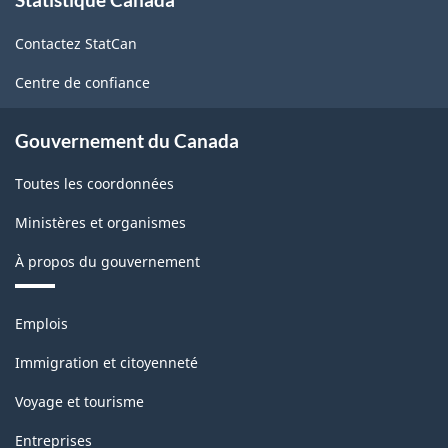
propos
de
Contactez StatCan
ce
site
Centre de confiance
Gouvernement du Canada
Toutes les coordonnées
Ministères et organismes
À propos du gouvernement
Thèmes
Emplois
et
sujets
Immigration et citoyenneté
Voyage et tourisme
Entreprises