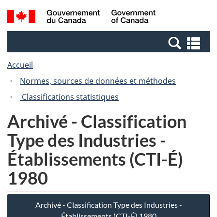
Passer
Passer
Recherche
/
au
à
et
Government
contenu
la
menus
of
Re
principal
version
Canada
et
HTML
Accueil
me
simplifiée
Normes, sources de données et méthodes
Classifications statistiques
Archivé - Classification
Type des Industries -
Établissements (CTI-É)
1980
Archivé - Classification Type des Industries -
Établissements (CTI-É) 1980