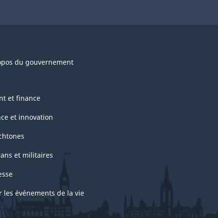
opos du gouvernement
nt et finance
nce et innovation
chtones
ans et militaires
esse
r les événements de la vie