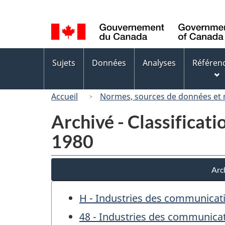
Sélection
de
la
langue
Menus
Sujets
Données
Analyses
Référen
des
sujets
Accueil
Normes, sources de données et
Archivé - Classificati
1980
Arch
H - Industries des communicati
48 - Industries des communica