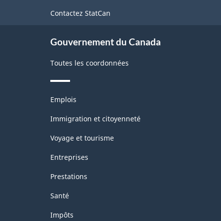
Établissements
de
Contactez StatCan
ce
(CTI-
site
É)
Gouvernement du Canada
1980
Toutes les coordonnées
-
Structure
Thèmes
de
Emplois
et
la
sujets
Immigration et citoyenneté
classification
Voyage et tourisme
Entreprises
Prestations
Santé
Impôts