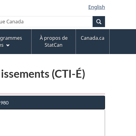
English
Recherche
rogrammes
À propos de
Canada.ca
es
StatCan
blissements (CTI-É)
 1980