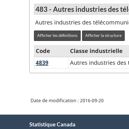
483 - Autres industries des t
Autres industries des télécommuni
Afficher les définitions
Afficher la structure
Code
Classe industrielle
4839
Autres
Autres industries de
Archivé
industries
-
des
Classification
télécommunications_SIC-
Type
E1980
Date de modification :
2016-09-20
des
Industries
À
-
Statistique Canada
propos