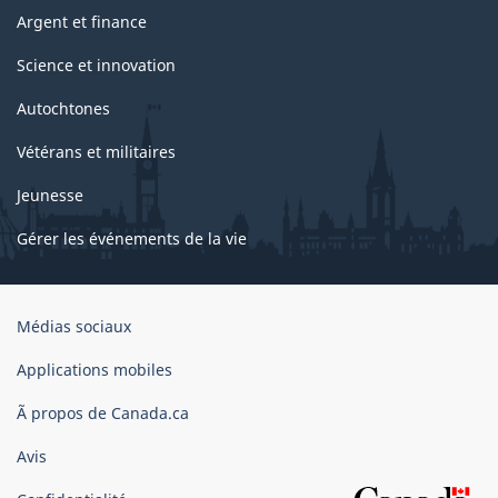
Argent et finance
Science et innovation
Autochtones
Vétérans et militaires
Jeunesse
Gérer les événements de la vie
Organisation
Médias sociaux
du
gouvernement
Applications mobiles
du
Ã propos de Canada.ca
Canada
Avis