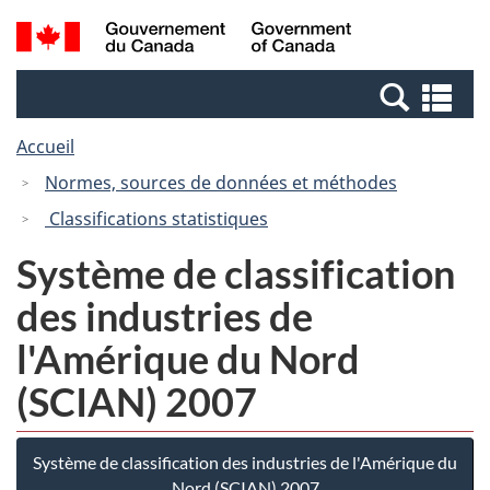
Passer
Passer
Recherche
/
au
à
et
Government
contenu
la
menus
of
Re
principal
version
Canada
et
HTML
Accueil
me
simplifiée
Normes, sources de données et méthodes
Classifications statistiques
Système de classification
des industries de
l'Amérique du Nord
(SCIAN) 2007
Système de classification des industries de l'Amérique du
Nord (SCIAN) 2007