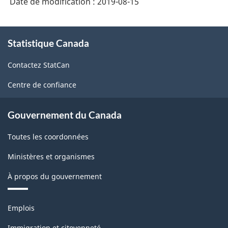
Date de modification :
2019-08-15
À
Statistique Canada
propos
de
Contactez StatCan
ce
site
Centre de confiance
Gouvernement du Canada
Toutes les coordonnées
Ministères et organismes
À propos du gouvernement
Thèmes
Emplois
et
sujets
Immigration et citoyenneté