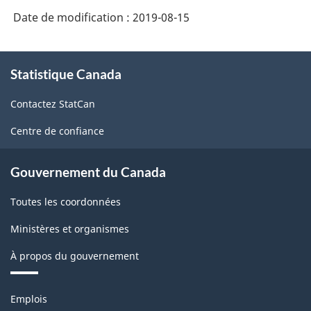
Date de modification :
2019-08-15
À
Statistique Canada
propos
de
Contactez StatCan
ce
site
Centre de confiance
Gouvernement du Canada
Toutes les coordonnées
Ministères et organismes
À propos du gouvernement
Thèmes
Emplois
et