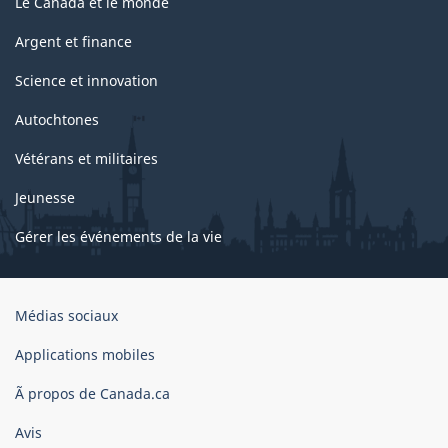
Le Canada et le monde
Argent et finance
Science et innovation
Autochtones
Vétérans et militaires
Jeunesse
Gérer les événements de la vie
Organisation
Médias sociaux
du
gouvernement
Applications mobiles
du
Ã propos de Canada.ca
Canada
Avis