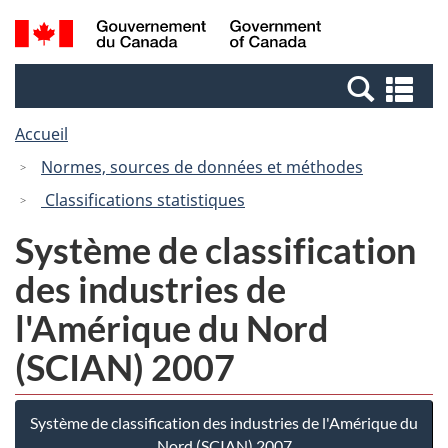
Passer
Passer
Recherche
/
au
à
et
Government
contenu
la
menus
of
Re
principal
version
Canada
et
HTML
Accueil
me
simplifiée
Normes, sources de données et méthodes
Classifications statistiques
Système de classification
des industries de
l'Amérique du Nord
(SCIAN) 2007
Système de classification des industries de l'Amérique du
Nord (SCIAN) 2007