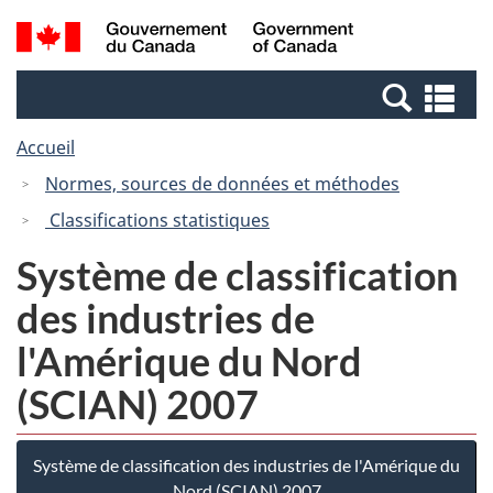
Passer
Passer
Recherche
/
au
à
et
Government
contenu
la
menus
of
Re
principal
version
Canada
et
HTML
Accueil
me
simplifiée
Normes, sources de données et méthodes
Classifications statistiques
Système de classification
des industries de
l'Amérique du Nord
(SCIAN) 2007
Système de classification des industries de l'Amérique du
Nord (SCIAN) 2007