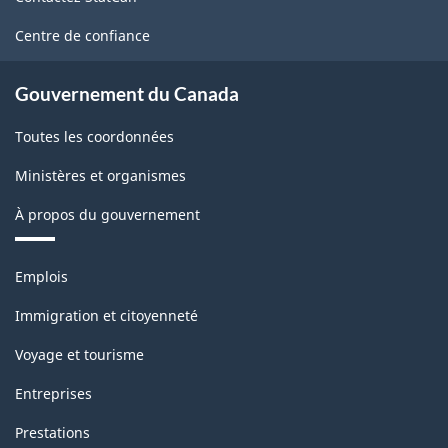
ce
(SCIAN)
site
Centre de confiance
2007
-
Gouvernement du Canada
Structure
Toutes les coordonnées
de
Ministères et organismes
la
À propos du gouvernement
classification
Thèmes
Emplois
et
sujets
Immigration et citoyenneté
Voyage et tourisme
Entreprises
Prestations