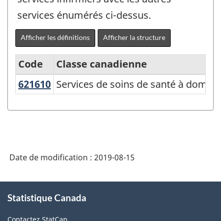
services énumérés ci-dessus.
Afficher les définitions
Afficher la structure
Code
Classe canadienne
621610
Services de soins de santé à domic
Services de soins de santé à domicil
Système
de
classification
des
industries
Date de modification :
2019-08-15
de
l'Amérique
À
Statistique Canada
propos
du
de
Nord
Contactez StatCan