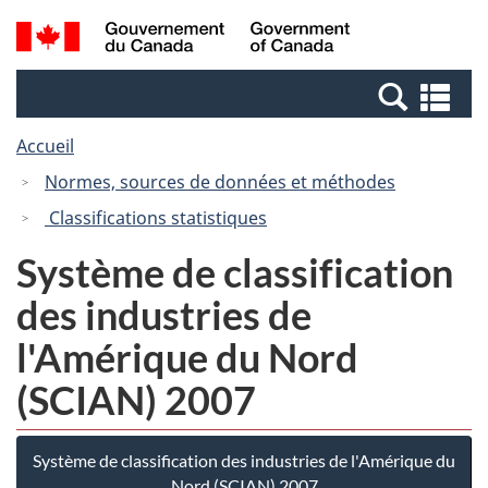
Passer
Passer
Recherche
/
au
à
et
Government
contenu
la
menus
of
Re
principal
version
Canada
et
HTML
Accueil
me
simplifiée
Normes, sources de données et méthodes
Classifications statistiques
Système de classification
des industries de
l'Amérique du Nord
(SCIAN) 2007
Système de classification des industries de l'Amérique du
Nord (SCIAN) 2007