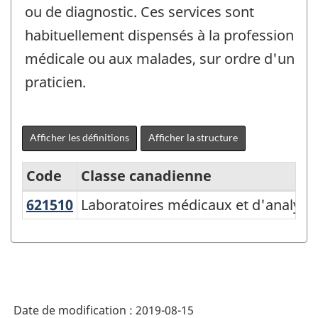
ou de diagnostic. Ces services sont
habituellement dispensés à la profession
médicale ou aux malades, sur ordre d'un
praticien.
Afficher les définitions
Afficher la structure
Code
Classe canadienne
621510
Laboratoires médicaux et d'analy
Laboratoires médicaux et d'analyse
Système
de
classification
des
industries
Date de modification :
2019-08-15