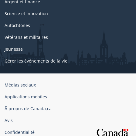
Argent et finance
Science et innovation
Autochtones
Vétérans et militaires
Jeunesse
Gérer les événements de la vie
Organisation
Médias sociaux
du
gouvernement
Applications mobiles
du
Ã propos de Canada.ca
Canada
Avis
Confidentialité