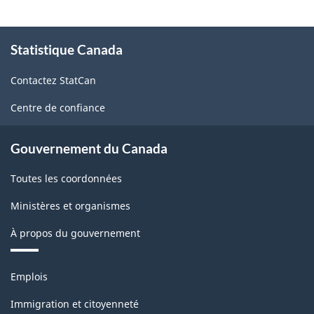
de
l'Amérique
À
Statistique Canada
propos
du
de
Nord
Contactez StatCan
ce
(SCIAN)
site
Centre de confiance
2007
-
Gouvernement du Canada
Structure
Toutes les coordonnées
de
Ministères et organismes
la
À propos du gouvernement
classification
Thèmes
Emplois
et
sujets
Immigration et citoyenneté