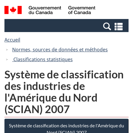
Passer
Passer
Recherche
/
au
à
et
Government
contenu
la
menus
of
Re
principal
version
Canada
et
HTML
Accueil
me
simplifiée
Normes, sources de données et méthodes
Classifications statistiques
Système de classification
des industries de
l'Amérique du Nord
(SCIAN) 2007
Système de classification des industries de l'Amérique du
Nord (SCIAN) 2007