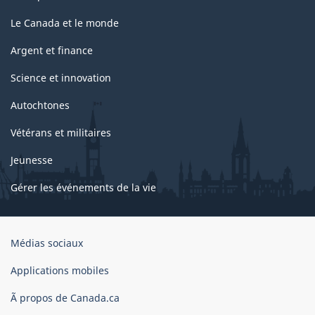
Le Canada et le monde
Argent et finance
Science et innovation
Autochtones
Vétérans et militaires
Jeunesse
Gérer les événements de la vie
Organisation
Médias sociaux
du
gouvernement
Applications mobiles
du
Ã propos de Canada.ca
Canada