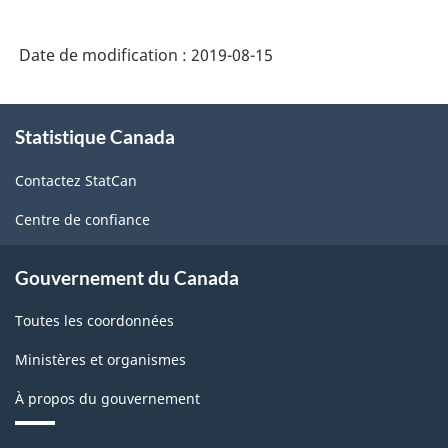
des
industries
Date de modification :
2019-08-15
de
l'Amérique
À
Statistique Canada
propos
du
de
Nord
Contactez StatCan
ce
(SCIAN)
site
Centre de confiance
2007
-
Gouvernement du Canada
Structure
Toutes les coordonnées
de
Ministères et organismes
la
À propos du gouvernement
classification