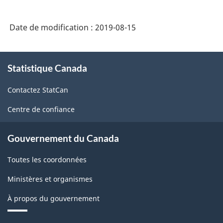
des
industries
Date de modification :
2019-08-15
de
l'Amérique
À
Statistique Canada
propos
du
de
Nord
Contactez StatCan
ce
(SCIAN)
site
Centre de confiance
2007
-
Gouvernement du Canada
Structure
Toutes les coordonnées
de
Ministères et organismes
la
À propos du gouvernement
classification