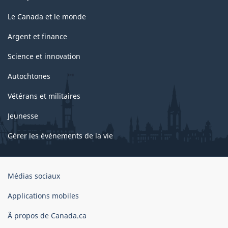
Le Canada et le monde
Argent et finance
Science et innovation
Autochtones
Vétérans et militaires
Jeunesse
Gérer les événements de la vie
Organisation
Médias sociaux
du
gouvernement
Applications mobiles
du
Ã propos de Canada.ca
Canada