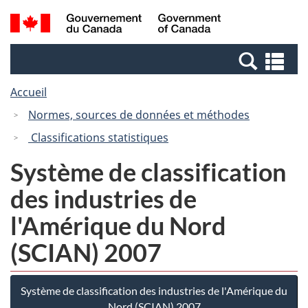
Passer
Passer
Recherche
/
au
à
et
Government
contenu
la
menus
of
Re
principal
version
Canada
et
HTML
Accueil
me
simplifiée
Normes, sources de données et méthodes
Classifications statistiques
Système de classification
des industries de
l'Amérique du Nord
(SCIAN) 2007
Système de classification des industries de l'Amérique du
Nord (SCIAN) 2007