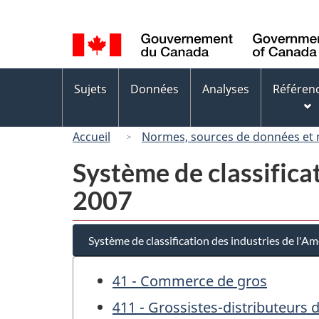
Sélection
de
la
langue
Menus
Sujets
Données
Analyses
Référen
des
sujets
Accueil
Normes, sources de données et
Système de classifica
2007
Système de classification des industries de l'
41 - Commerce de gros
411 - Grossistes-distributeurs 