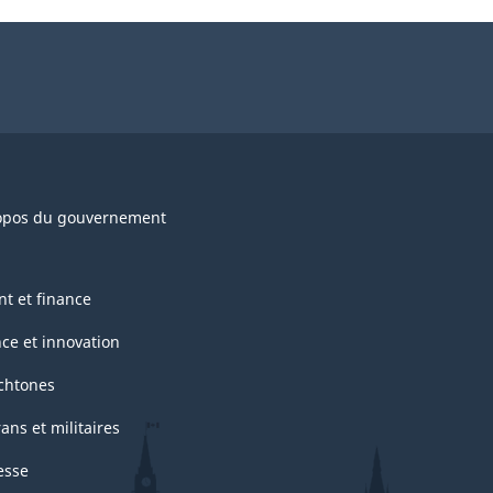
opos du gouvernement
nt et finance
nce et innovation
chtones
ans et militaires
esse