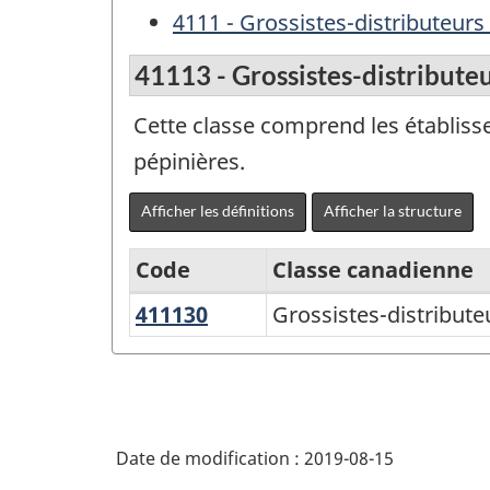
4111 - Grossistes-distributeurs
41113 - Grossistes-distributeu
Cette classe comprend les établisse
pépinières.
Afficher les définitions
Afficher la structure
Code
Classe canadienne
411130
Grossistes-
Grossistes-distribute
Système
distributeurs
de
de
classification
produits
des
et
Date de modification :
2019-08-15
industries
plantes