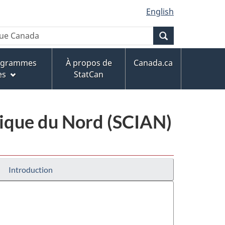
English
Recherche
rogrammes
À propos de
Canada.ca
es
StatCan
érique du Nord (SCIAN)
Introduction