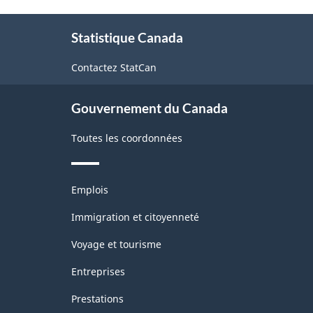
de
de
À
pépinières
l'Amérique
Statistique Canada
propos
du
de
Contactez StatCan
ce
Nord
site
(SCIAN)
Gouvernement du Canada
2007
Toutes les coordonnées
-
Structure
Thèmes
de
Emplois
et
la
sujets
Immigration et citoyenneté
classification
Voyage et tourisme
Entreprises
Prestations