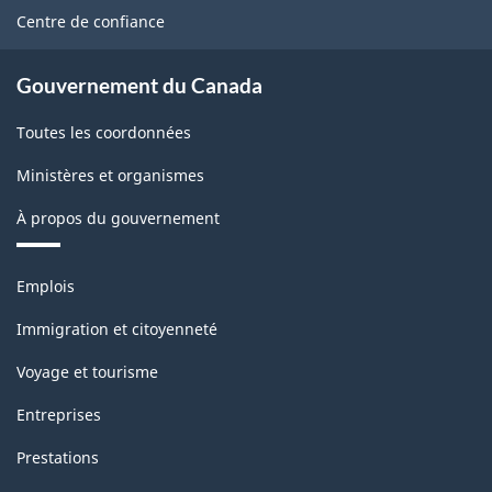
site
la
Centre de confiance
classification
Gouvernement du Canada
Toutes les coordonnées
Ministères et organismes
À propos du gouvernement
Thèmes
Emplois
et
sujets
Immigration et citoyenneté
Voyage et tourisme
Entreprises
Prestations