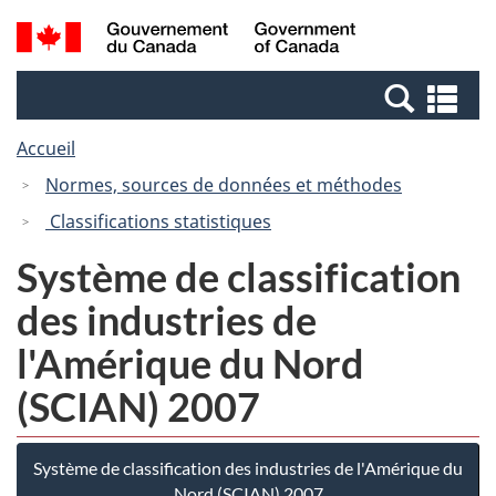
Passer
Passer
Recherche
/
au
à
et
Government
contenu
la
menus
of
Re
principal
version
Canada
et
HTML
Accueil
me
simplifiée
Normes, sources de données et méthodes
Classifications statistiques
Système de classification
des industries de
l'Amérique du Nord
(SCIAN) 2007
Système de classification des industries de l'Amérique du
Nord (SCIAN) 2007