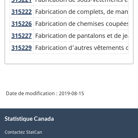
Système
de
315222
Fabrication de complets, de mant
Fabrication de complets, de mante
classification
315226
Fabrication de chemises coupées
Fabrication de chemises coupées-
des
315227
Fabrication de pantalons et de j
Fabrication de pantalons et de je
industries
315229
Fabrication d'autres vêtements c
Fabrication d'autres vêtements co
de
l'Amérique
du
Nord
(SCIAN)
Date de modification :
2019-08-15
2007
À
-
Statistique Canada
propos
Structure
de
de
Contactez StatCan
ce