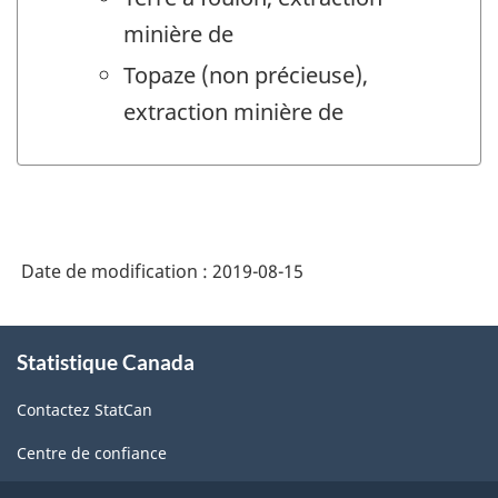
minière de
Topaze (non précieuse),
extraction minière de
Date de modification :
2019-08-15
À
Statistique Canada
propos
de
Contactez StatCan
ce
site
Centre de confiance