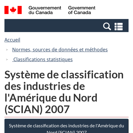
Passer
Passer
Recherche
/
au
à
et
Government
contenu
la
menus
of
Re
principal
version
Canada
et
HTML
Accueil
me
simplifiée
Normes, sources de données et méthodes
Classifications statistiques
Système de classification
des industries de
l'Amérique du Nord
(SCIAN) 2007
Système de classification des industries de l'Amérique du
Nord (SCIAN) 2007