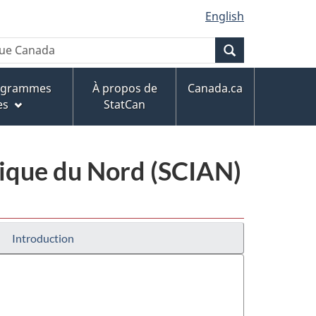
English
Recherche
rogrammes
À propos de
Canada.ca
es
StatCan
érique du Nord (SCIAN)
Introduction