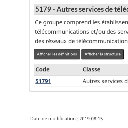
5179 - Autres services de té
Ce groupe comprend les établissemen
télécommunications et/ou des servic
des réseaux de télécommunications 
Afficher les définitions
Afficher la structure
Code
Classe
51791
Autres
Autres services 
Système
services
de
de
classification
télécommunications
des
Date de modification :
2019-08-15
industries