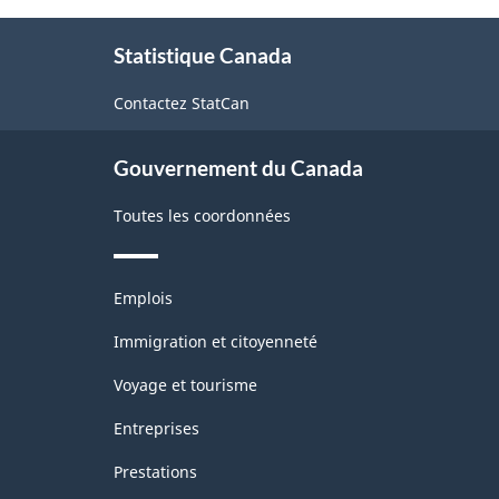
de
À
l'Amérique
Statistique Canada
propos
du
de
Contactez StatCan
ce
Nord
site
(SCIAN)
Gouvernement du Canada
2007
Toutes les coordonnées
-
Structure
Thèmes
de
Emplois
et
la
sujets
Immigration et citoyenneté
classification
Voyage et tourisme
Entreprises
Prestations