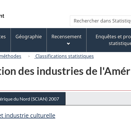
Passer
Passer
Passer
au
à
à
/
Recherche
Rechercher
contenu
« À
la
Government
dans
principal
propos
version
of
Statistique
de
HTML
ces
Géographie
Recensement
Enquêtes et p
Canada
Canada
ce
simplifiée
statistiqu
site »
 méthodes
Classifications statistiques
tion des industries de l'Am
Amérique du Nord (SCIAN) 2007
t industrie culturelle