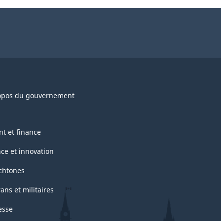
opos du gouvernement
nt et finance
nce et innovation
chtones
ans et militaires
esse