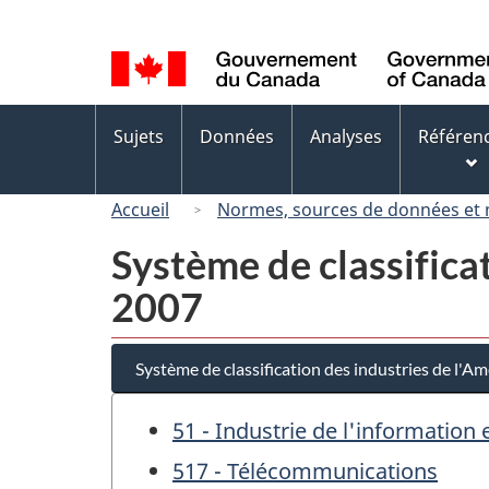
Sélection
de
la
langue
Menus
Sujets
Données
Analyses
Référen
des
sujets
Accueil
Normes, sources de données et
Système de classifica
2007
Système de classification des industries de l'
51 - Industrie de l'information e
517 - Télécommunications