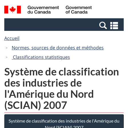
Passer
Passer
Recherche
/
au
à
et
Government
contenu
la
menus
of
Re
principal
version
Canada
et
HTML
Accueil
me
simplifiée
Normes, sources de données et méthodes
Classifications statistiques
Système de classification
des industries de
l'Amérique du Nord
(SCIAN) 2007
Système de classification des industries de l'Amérique du
Nord (SCIAN) 2007