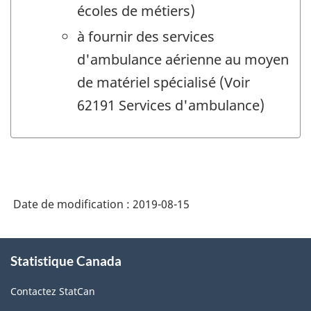
écoles de métiers)
à fournir des services
d'ambulance aérienne au moyen
de matériel spécialisé (Voir
62191 Services d'ambulance)
Date de modification :
2019-08-15
À
Statistique Canada
propos
de
Contactez StatCan
ce