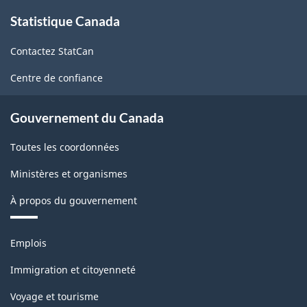
-
À
Statistique Canada
propos
Structure
de
de
Contactez StatCan
ce
la
site
Centre de confiance
classification
Gouvernement du Canada
Toutes les coordonnées
Ministères et organismes
À propos du gouvernement
Thèmes
Emplois
et
sujets
Immigration et citoyenneté
Voyage et tourisme