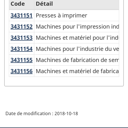
Code
Détail
3431151
Presses à imprimer
Presses à imprimer
Variante
du
3431152
Machines pour l'impression industr
Machines pour l'impression industri
SCPAN
3431153
Machines et matériel pour l'indu
Machines et matériel pour l'indust
Canada
3431154
Machines pour l'industrie du ver
Machines pour l'industrie du verre
2017
3431155
Machines de fabrication de semi
Machines de fabrication de semi-
version
3431156
Machines et matériel de fabricatio
Machines et matériel de fabrication 
1.0
-
Fabrication
et
exploitation
Date de modification :
2018-10-18
forestière