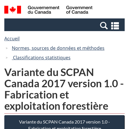
Passer
Passer
Recherche
/
au
à
et
Government
contenu
la
menus
of
Re
principal
version
Canada
et
HTML
Accueil
me
simplifiée
Normes, sources de données et méthodes
Classifications statistiques
Variante du SCPAN
Canada 2017 version 1.0 -
Fabrication et
exploitation forestière
Variante du SCPAN Canada 2017 version 1.0 -
Fabrication et exploitation forestière