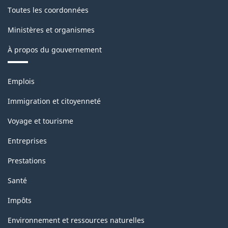
-
Toutes les coordonnées
Structure
Ministères et organismes
de
À propos du gouvernement
la
classification
Thèmes
Emplois
et
sujets
Immigration et citoyenneté
Voyage et tourisme
Entreprises
Prestations
Santé
Impôts
Environnement et ressources naturelles