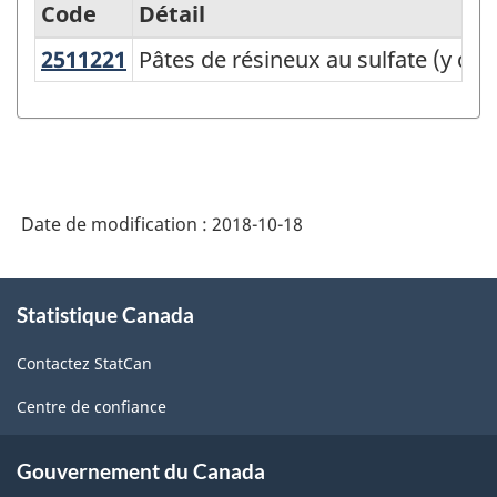
Code
Détail
2511221
Pâtes de résineux au sulfate (y c
Pâtes de résineux au sulfate (y com
Variante
du
SCPAN
Canada
2017
Date de modification :
2018-10-18
version
1.0
À
Statistique Canada
propos
-
de
Fabrication
Contactez StatCan
ce
et
site
Centre de confiance
exploitation
forestière
Gouvernement du Canada