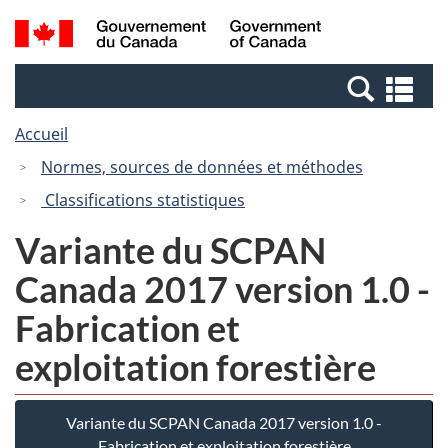
Passer
Passer
Recherche
/
au
à
et
Government
contenu
la
menus
of
Re
principal
version
Canada
et
HTML
Accueil
me
simplifiée
Normes, sources de données et méthodes
Classifications statistiques
Variante du SCPAN
Canada 2017 version 1.0 -
Fabrication et
exploitation forestière
Variante du SCPAN Canada 2017 version 1.0 -
Fabrication et exploitation forestière