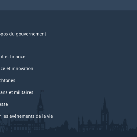
opos du gouvernement
nt et finance
nce et innovation
chtones
ans et militaires
esse
r les événements de la vie