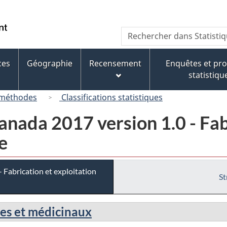
Passer
Passer
Passer
au
à
à
/
Recherche
Rechercher
contenu
« À
la
Government
dans
principal
propos
version
of
Statistique
de
HTML
ces
Géographie
Recensement
Enquêtes et p
Canada
Canada
ce
simplifiée
statistiqu
site »
 méthodes
Classifications statistiques
nada 2017 version 1.0 - Fab
e
Fabrication et exploitation
St
es et médicinaux