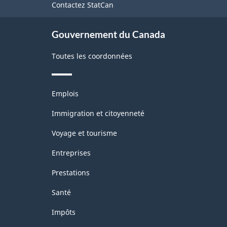
Contactez StatCan
ce
site
Gouvernement du Canada
Toutes les coordonnées
Thèmes
Emplois
et
sujets
Immigration et citoyenneté
Voyage et tourisme
Entreprises
Prestations
Santé
Impôts