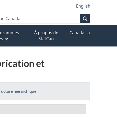
English
Recherche
rogrammes
À propos de
Canada.ca
es
StatCan
rication et
ructure hiérarchique