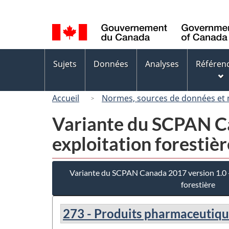
Sélection
de
la
langue
Menus
Sujets
Données
Analyses
Référen
des
sujets
Accueil
Normes, sources de données et
Variante du SCPAN Ca
exploitation forestièr
Variante du SCPAN Canada 2017 version 1.0 - 
forestière
273 - Produits pharmaceutiqu