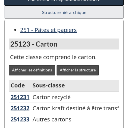
Structure hiérarchique
251 - Pâtes et papiers
25123 - Carton
Cette classe comprend le carton.
Afficher les définitions
Afficher la structure
Code
Sous-classe
251231
Carton recyclé
Carton recyclé
Variante
du
251232
Carton kraft destiné à être transf
Carton kraft destiné à être transfo
SCPAN
251233
Autres cartons
Autres cartons
Canada