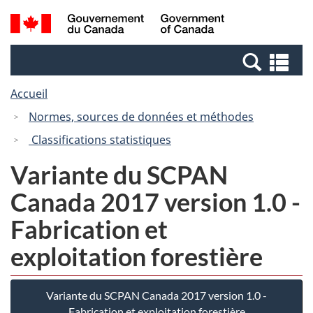
Passer
Passer
Recherche
/
au
à
et
Government
contenu
la
menus
of
Re
principal
version
Canada
et
HTML
Accueil
me
simplifiée
Normes, sources de données et méthodes
Classifications statistiques
Variante du SCPAN
Canada 2017 version 1.0 -
Fabrication et
exploitation forestière
Variante du SCPAN Canada 2017 version 1.0 -
Fabrication et exploitation forestière