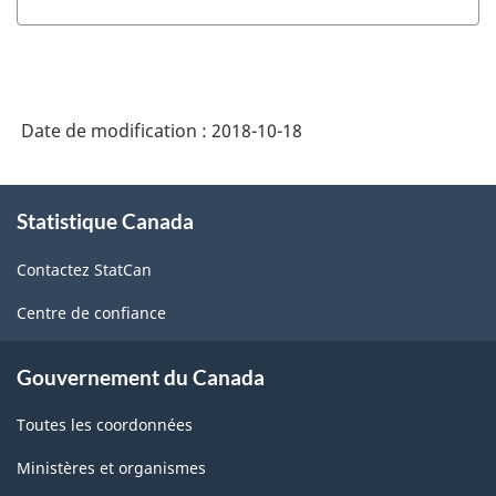
2017
version
1.0
Date de modification :
2018-10-18
-
Fabrication
À
et
Statistique Canada
propos
exploitation
de
Contactez StatCan
ce
forestière
site
Centre de confiance
-
Structure
Gouvernement du Canada
de
Toutes les coordonnées
la
classification
Ministères et organismes