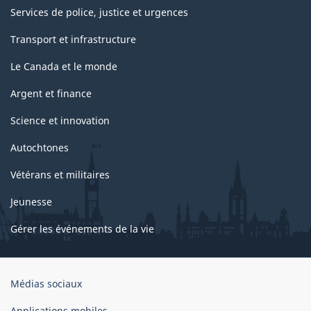
Services de police, justice et urgences
Transport et infrastructure
Le Canada et le monde
Argent et finance
Science et innovation
Autochtones
Vétérans et militaires
Jeunesse
Gérer les événements de la vie
Organisation
Médias sociaux
du
gouvernement
Applications mobiles