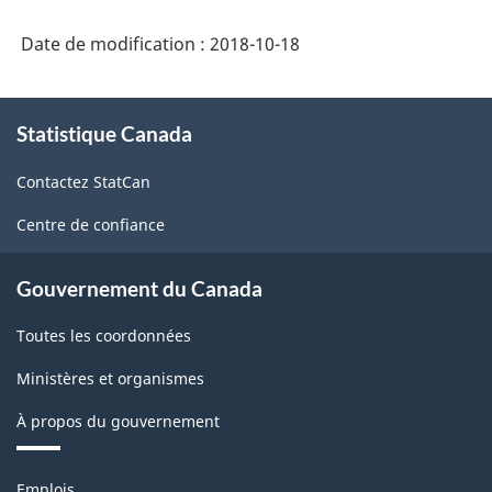
2017
Date de modification :
2018-10-18
version
1.0
À
Statistique Canada
propos
-
de
Fabrication
Contactez StatCan
ce
et
site
Centre de confiance
exploitation
forestière
Gouvernement du Canada
-
Toutes les coordonnées
Structure
Ministères et organismes
de
À propos du gouvernement
la
classification
Thèmes
Emplois