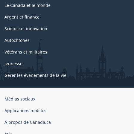
Le Canada et le monde
Argent et finance
Science et innovation
Autochtones
Vétérans et militaires
Jeunesse
Gérer les événements de la vie
Organisation
Médias sociaux
du
gouvernement
Applications mobiles
du
Ã propos de Canada.ca
Canada
Avis