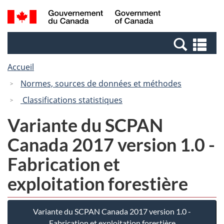
Passer
Passer
Recherche
/
au
à
et
Government
contenu
la
menus
of
Re
principal
version
Canada
et
HTML
Accueil
me
simplifiée
Normes, sources de données et méthodes
Classifications statistiques
Variante du SCPAN
Canada 2017 version 1.0 -
Fabrication et
exploitation forestière
Variante du SCPAN Canada 2017 version 1.0 -
Fabrication et exploitation forestière