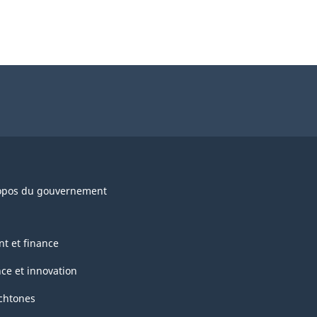
opos du gouvernement
nt et finance
nce et innovation
chtones