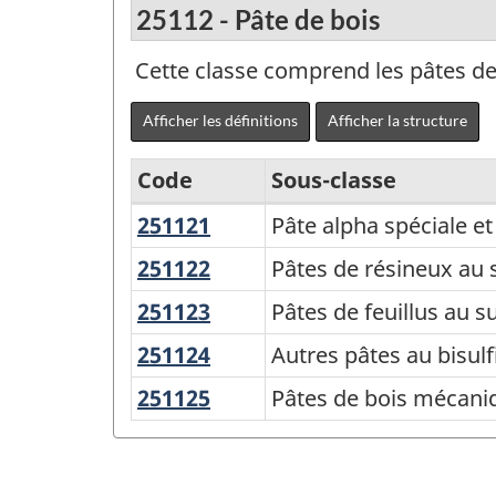
25112 - Pâte de bois
Cette classe comprend les pâtes de 
Afficher les définitions
Afficher la structure
Code
Sous-classe
251121
Pâte
Pâte alpha spéciale et
Variante
alpha
du
251122
Pâtes
Pâtes de résineux au s
spéciale
de
SCPAN
251123
Pâtes
Pâtes de feuillus au s
et
résineux
Canada
de
pâtes
251124
Autres
Autres pâtes au bisulf
au
feuillus
2017
de
pâtes
sulfate
251125
Pâtes
Pâtes de bois mécaniq
au
version
bois
au
(y
de
sulfate
dissolvantes
1.0
bisulfite
compris
bois
(y
et
-
à
mécaniques