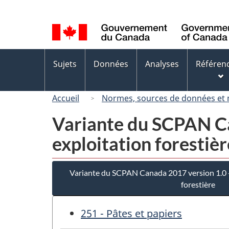
Sélection
de
la
langue
Menus
Sujets
Données
Analyses
Référen
des
sujets
Accueil
Normes, sources de données et
Variante du SCPAN Ca
exploitation forestièr
Variante du SCPAN Canada 2017 version 1.0 - 
forestière
251 - Pâtes et papiers