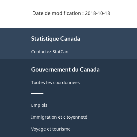
compris
pâtes
la
Fabrication
et
à
chimiques
Date de modification :
2018-10-18
soude)
mi-
et
la
chimiques,
soude)
exploitation
À
et
forestière
Statistique Canada
propos
pâtes
de
-
non
Contactez StatCan
ce
Structure
ligneuses
site
de
Gouvernement du Canada
la
Toutes les coordonnées
classification
Thèmes
Emplois
et
sujets
Immigration et citoyenneté
Voyage et tourisme