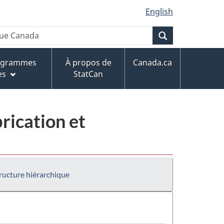
English
Recherche
rogrammes
À propos de
Canada.ca
es
StatCan
rication et
ructure hiérarchique