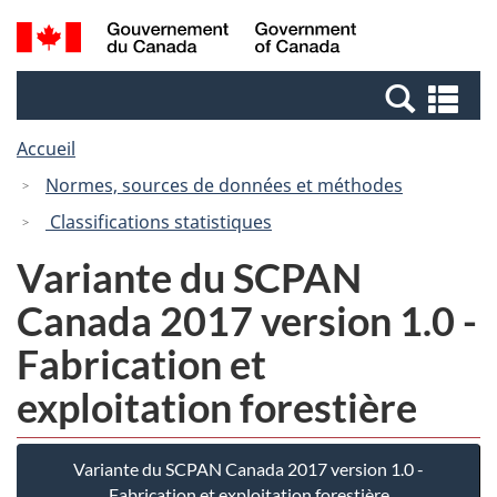
Passer
Passer
Recherche
/
au
à
et
Government
contenu
la
menus
of
Re
principal
version
Canada
et
HTML
Accueil
me
simplifiée
Normes, sources de données et méthodes
Classifications statistiques
Variante du SCPAN
Canada 2017 version 1.0 -
Fabrication et
exploitation forestière
Variante du SCPAN Canada 2017 version 1.0 -
Fabrication et exploitation forestière