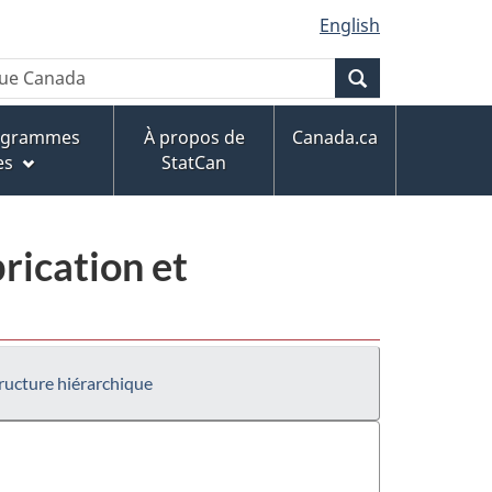
English
Recherche
rogrammes
À propos de
Canada.ca
es
StatCan
rication et
ructure hiérarchique