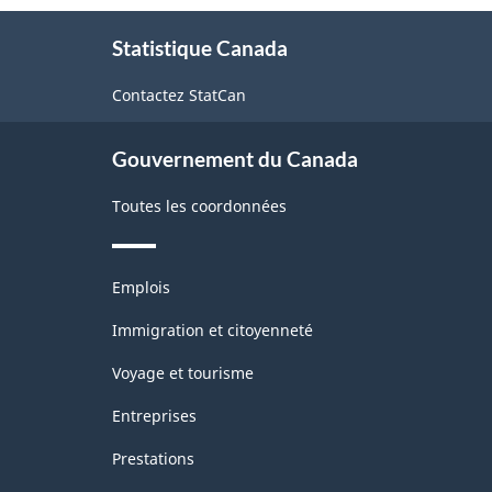
À
1.0
Statistique Canada
propos
-
de
Contactez StatCan
ce
Fabrication
site
et
Gouvernement du Canada
exploitation
Toutes les coordonnées
forestière
-
Thèmes
Structure
Emplois
et
de
sujets
Immigration et citoyenneté
la
Voyage et tourisme
classification
Entreprises
Prestations