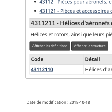
43112 - Pièces pour aéronefs, e
431121 - Pièces et accessoires 
4311211 - Hélices d'aéronefs e
Hélices et rotors, ainsi que leurs pi
Afficher les définitions
Afficher la structure
Code
Détail
43112110
Hélices
Hélices d'a
Variante
d'aéronefs
du
et
SCPAN
rotors
Canada
d'hélicoptères
Date de modification :
2018-10-18
2017
version