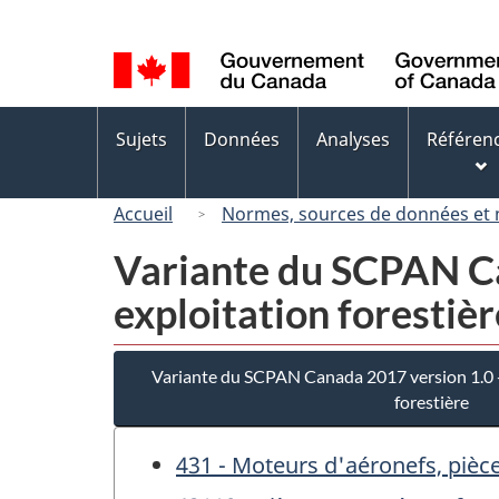
Sélection
de
la
langue
Menus
Sujets
Données
Analyses
Référen
des
sujets
Accueil
Normes, sources de données et
Variante du SCPAN Ca
exploitation forestièr
Variante du SCPAN Canada 2017 version 1.0 - 
forestière
431 - Moteurs d'aéronefs, pièce