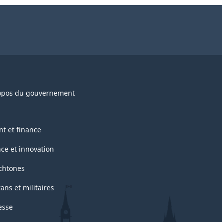
opos du gouvernement
nt et finance
nce et innovation
chtones
ans et militaires
esse