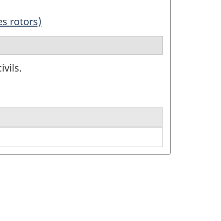
es rotors)
ivils.