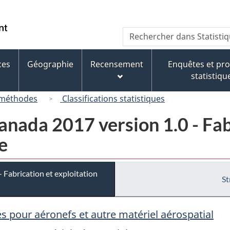
Passer
Passer
Passer
au
à
à
/
Recherche
Rechercher
contenu
« À
la
Government
dans
principal
propos
version
of
Statistique
de
HTML
ces
Géographie
Recensement
Enquêtes et p
Canada
Canada
ce
simplifiée
statistiqu
site »
 méthodes
Classifications statistiques
nada 2017 version 1.0 - Fab
e
Fabrication et exploitation
St
s pour aéronefs et autre matériel aérospatial