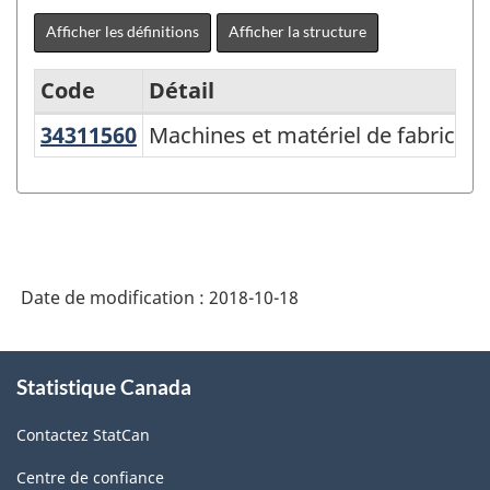
Afficher les définitions
Afficher la structure
Code
Détail
34311560
Machines et matériel de fabricati
Machines et matériel de fabrication
Variante
du
SCPAN
Canada
2017
Date de modification :
2018-10-18
version
1.0
À
Statistique Canada
propos
-
de
Fabrication
Contactez StatCan
ce
et
site
Centre de confiance