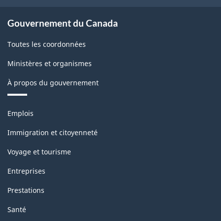
exploitation
forestière
Gouvernement du Canada
-
Toutes les coordonnées
Structure
Ministères et organismes
de
À propos du gouvernement
la
classification
Thèmes
Emplois
et
sujets
Immigration et citoyenneté
Voyage et tourisme
Entreprises
Prestations
Santé