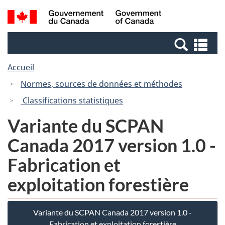
Passer
Passer
Recherche
/
au
à
et
Government
contenu
la
menus
of
Re
principal
version
Canada
et
HTML
Accueil
me
simplifiée
Normes, sources de données et méthodes
Classifications statistiques
Variante du SCPAN
Canada 2017 version 1.0 -
Fabrication et
exploitation forestière
Variante du SCPAN Canada 2017 version 1.0 -
Fabrication et exploitation forestière