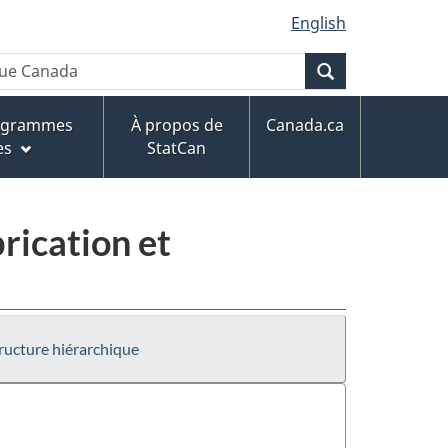
English
Recherche
rogrammes
À propos de
Canada.ca
es
StatCan
rication et
ructure hiérarchique