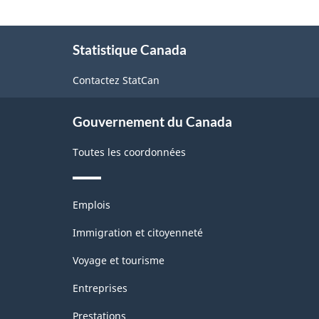
version
pour
À
consommation
1.0
Statistique Canada
propos
humaine
-
de
Contactez StatCan
ce
Fabrication
site
et
Gouvernement du Canada
exploitation
Toutes les coordonnées
forestière
-
Thèmes
Structure
Emplois
et
de
sujets
Immigration et citoyenneté
la
Voyage et tourisme
classification
Entreprises
Prestations