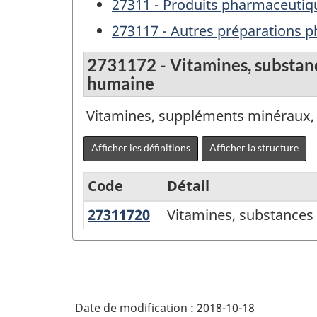
27311 - Produits pharmaceutiq
273117 - Autres préparations
2731172 - Vitamines, substan
humaine
Vitamines, suppléments minéraux, 
Afficher les définitions
Afficher la structure
Code
Détail
27311720
Vitamines,
Vitamines, substances
Variante
substances
du
nutritives
SCPAN
et
Canada
préparations
Date de modification :
2018-10-18
2017
hématiniques,