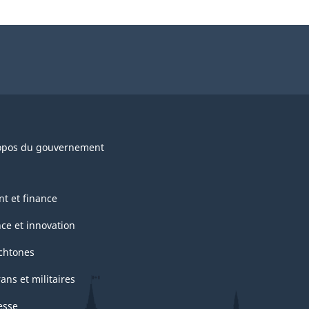
opos du gouvernement
nt et finance
nce et innovation
chtones
ans et militaires
esse