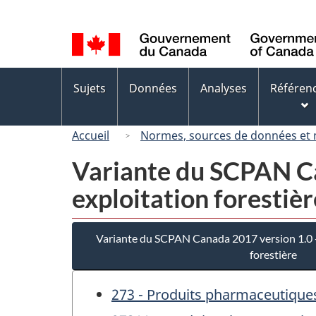
Sélection
de
la
langue
Menus
Sujets
Données
Analyses
Référen
des
sujets
Accueil
Normes, sources de données et
Variante du SCPAN Ca
exploitation forestièr
Variante du SCPAN Canada 2017 version 1.0 - 
forestière
273 - Produits pharmaceutique