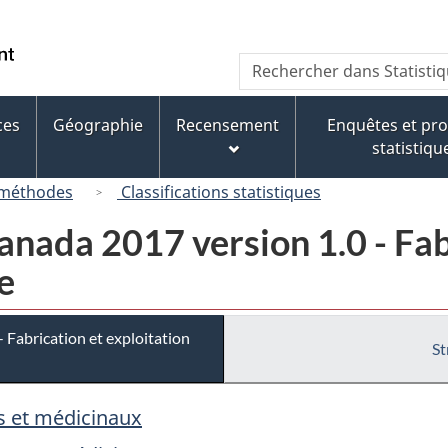
Passer
Passer
Passer
au
à
à
/
Recherche
Rechercher
contenu
« À
la
Government
dans
principal
propos
version
of
Statistique
de
HTML
ces
Géographie
Recensement
Enquêtes et p
Canada
Canada
ce
simplifiée
statistiqu
site »
 méthodes
Classifications statistiques
nada 2017 version 1.0 - Fab
e
Fabrication et exploitation
St
s et médicinaux