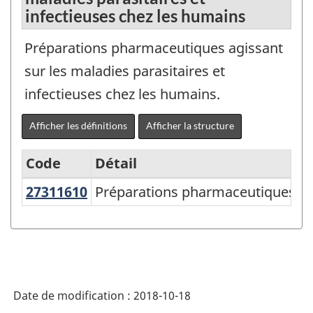
infectieuses chez les humains
Préparations pharmaceutiques agissant
sur les maladies parasitaires et
infectieuses chez les humains.
Afficher les définitions
Afficher la structure
Code
Détail
27311610
Préparations pharmaceutiques ag
Préparations pharmaceutiques agis
Variante
du
SCPAN
Canada
2017
Date de modification :
2018-10-18
version