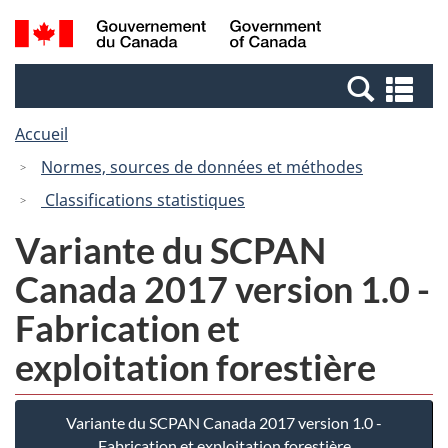
Passer
Passer
Recherche
/
au
à
et
Government
contenu
la
menus
of
Re
principal
version
Canada
et
HTML
Accueil
me
simplifiée
Normes, sources de données et méthodes
Classifications statistiques
Variante du SCPAN
Canada 2017 version 1.0 -
Fabrication et
exploitation forestière
Variante du SCPAN Canada 2017 version 1.0 -
Fabrication et exploitation forestière