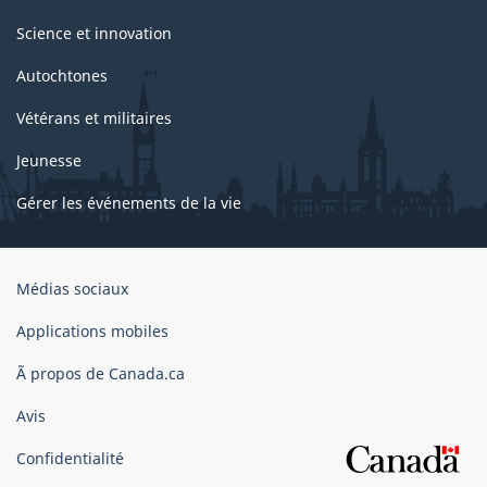
Science et innovation
Autochtones
Vétérans et militaires
Jeunesse
Gérer les événements de la vie
Organisation
Médias sociaux
du
gouvernement
Applications mobiles
du
Ã propos de Canada.ca
Canada
Avis
Confidentialité