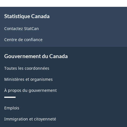
1.0
À
Statistique Canada
propos
-
de
Fabrication
Contactez StatCan
ce
et
site
Centre de confiance
exploitation
forestière
Gouvernement du Canada
-
Toutes les coordonnées
Structure
Ministères et organismes
de
À propos du gouvernement
la
classification
Thèmes
Emplois
et
sujets
Immigration et citoyenneté