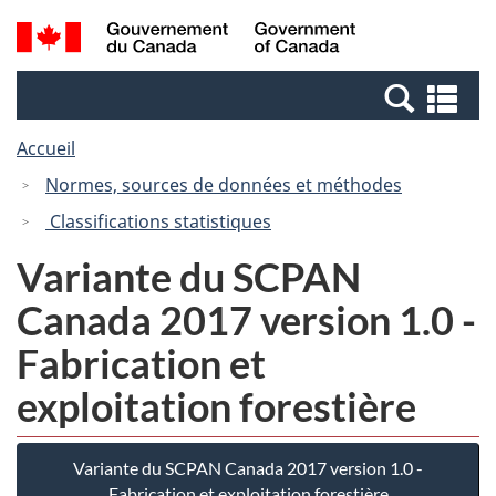
Passer
Passer
Recherche
/
au
à
et
Government
contenu
la
menus
of
Re
principal
version
Canada
et
HTML
Accueil
me
simplifiée
Normes, sources de données et méthodes
Classifications statistiques
Variante du SCPAN
Canada 2017 version 1.0 -
Fabrication et
exploitation forestière
Variante du SCPAN Canada 2017 version 1.0 -
Fabrication et exploitation forestière