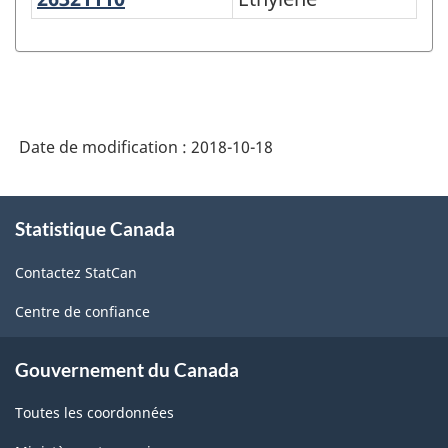
Variante
du
SCPAN
Canada
2017
Date de modification :
2018-10-18
version
1.0
À
Statistique Canada
propos
-
de
Fabrication
Contactez StatCan
ce
et
site
Centre de confiance
exploitation
forestière
Gouvernement du Canada
-
Toutes les coordonnées
Structure