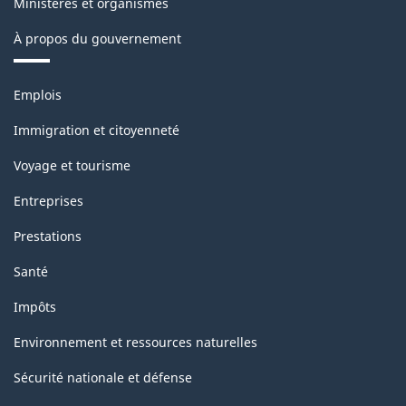
Ministères et organismes
de
À propos du gouvernement
la
classification
Thèmes
Emplois
et
sujets
Immigration et citoyenneté
Voyage et tourisme
Entreprises
Prestations
Santé
Impôts
Environnement et ressources naturelles
Sécurité nationale et défense