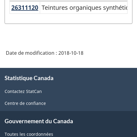
26311120
Teintures organiques synthétiq
Teintures organiques synthétique
Variante
du
SCPAN
Canada
2017
Date de modification :
2018-10-18
version
1.0
À
Statistique Canada
propos
-
de
Fabrication
Contactez StatCan
ce
et
site
Centre de confiance
exploitation
forestière
Gouvernement du Canada
-
Toutes les coordonnées