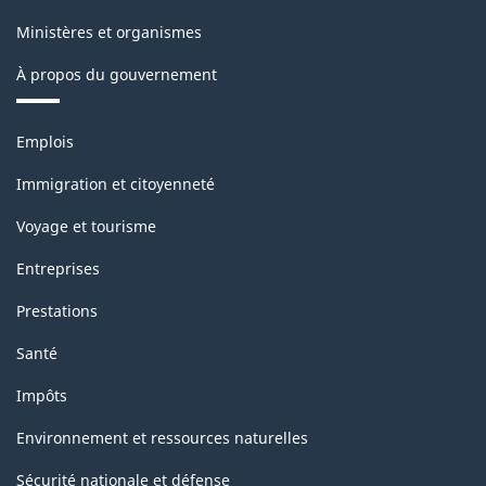
Structure
Ministères et organismes
de
À propos du gouvernement
la
classification
Thèmes
Emplois
et
sujets
Immigration et citoyenneté
Voyage et tourisme
Entreprises
Prestations
Santé
Impôts
Environnement et ressources naturelles
Sécurité nationale et défense