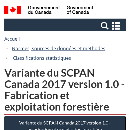
Passer
Passer
Recherche
/
au
à
et
Government
contenu
la
menus
of
Re
principal
version
Canada
et
HTML
Accueil
me
simplifiée
Normes, sources de données et méthodes
Classifications statistiques
Variante du SCPAN
Canada 2017 version 1.0 -
Fabrication et
exploitation forestière
Variante du SCPAN Canada 2017 version 1.0 -
Fabrication et exploitation forestière