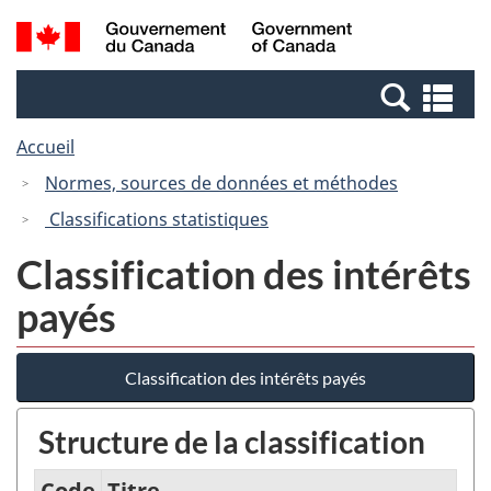
Passer
Passer
Recherche
/
au
à
et
Government
contenu
la
menus
of
Re
principal
version
Canada
et
HTML
Accueil
me
simplifiée
Normes, sources de données et méthodes
Classifications statistiques
Classification des intérêts
payés
Classification des intérêts payés
Structure de la classification
Code
Titre