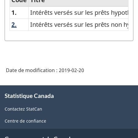
1.
Intérêts versés sur les prêts hypothéc
Classification
des
2.
Intérêts versés sur les prêts non hypot
Intérêts versés sur les prêts non hyp
intérêts
payés
-
Structure
Date de modification :
2019-02-20
de
la
À
classification
Statistique Canada
propos
de
Contactez StatCan
ce
site
Centre de confiance